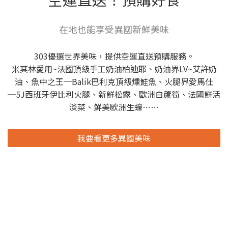
在地也能享受異國新鮮美味
303優選世界美味，提供空運直送預購服務。
米其林愛用~法國頂級手工奶油柏迪耶、奶油界LV~艾許奶
油、魚中之王─Balik巴利克頂級燻鮭魚、火腿界愛馬仕
─5J西班牙伊比利火腿、新鮮松露、歐洲白蘆筍、法國鮮活
淡菜、鮮美歐洲生蠔……
我要看更多異國美味