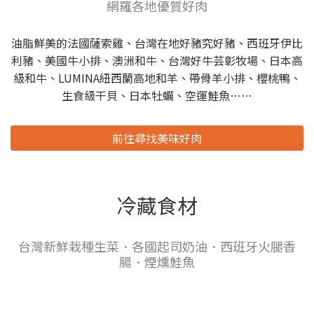
網羅各地優質好肉
油脂鮮美的法國薩索雞、台灣在地好豬究好豬、西班牙伊比
利豬、美國牛小排、澳洲和牛、台灣好牛芸彰牧場、日本高
級和牛、LUMINA紐西蘭高地和羊、帶骨羊小排、櫻桃鴨、
生食級干貝、日本牡蠣、空運鮭魚……
前往尋找美味好肉
冷藏食材
台灣新鮮栽種生菜．各國起司奶油．西班牙火腿香
腸．煙燻鮭魚