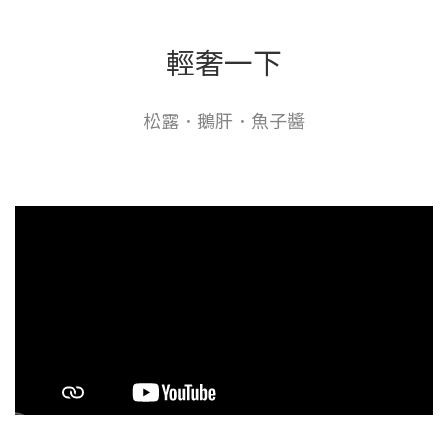
輕奢一下
松露．鵝肝．魚子醬