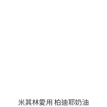
空運預購食材
奶油．乳酪起
煙燻火腿．香
司
腸
米其林愛用 柏迪耶奶油