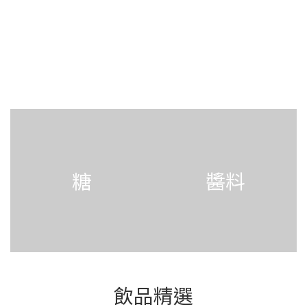
鹽
香料
糖
醬料
飲品精選