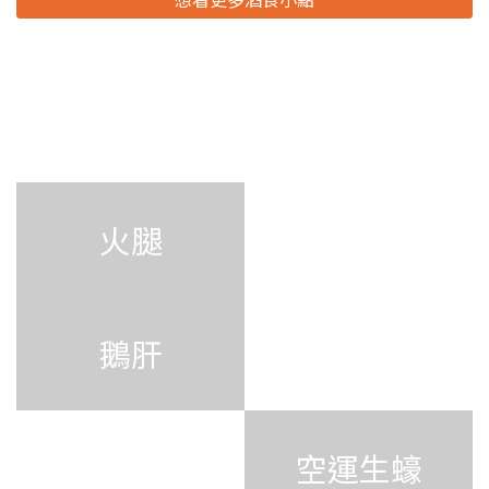
下酒漬物
巧克力
奶油．乳酪．
火腿
起司
鵝肝
魚子醬
美味零時差 時
空運生蠔
令生鮮