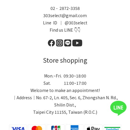
02 - 2872-3358
303select@gmail.com
Line ID ｜ @303select
Find us LINE 👇👇
Store shopping
Mon.~Fri. 09:30~18:00
Sat. 11:00~17:00
Welcome to make an appointment!
｜Address｜No. 67-2, Ln. 405, Sec. 6, Zhongshan N. Rd.,
Shilin Dist.,
Taipei City 11155, Taiwan (R.O.C.)