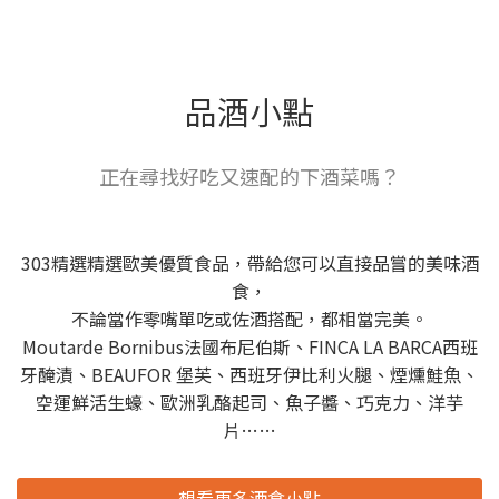
品酒小點
正在尋找好吃又速配的下酒菜嗎？
303精選精選歐美優質食品，帶給您可以直接品嘗的美味酒
食，
不論當作零嘴單吃或佐酒搭配，都相當完美。
Moutarde Bornibus法國布尼伯斯、FINCA LA BARCA西班
牙醃漬、BEAUFOR 堡芙、西班牙伊比利火腿、煙燻鮭魚、
空運鮮活生蠔、歐洲乳酪起司、魚子醬、巧克力、洋芋
片……
想看更多酒食小點