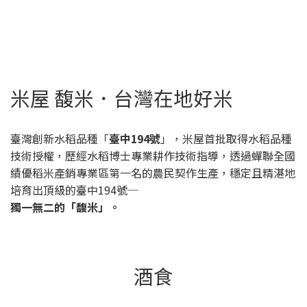
米屋 馥米．台灣在地好米
臺灣創新水稻品種「
臺中194號
」，米屋首批取得水稻品種
技術授權，歷經水稻博士專業耕作技術指導，透過蟬聯全國
績優稻米產銷專業區第一名的農民契作生產，穩定且精湛地
培育出頂級的臺中194號─
獨一無二的「馥米」。
酒食