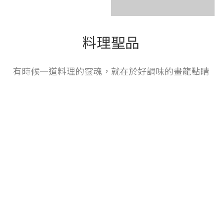
料理聖品
有時候一道料理的靈魂，就在於好調味的畫龍點睛
酒醋．巴薩米
橄欖油
克醋