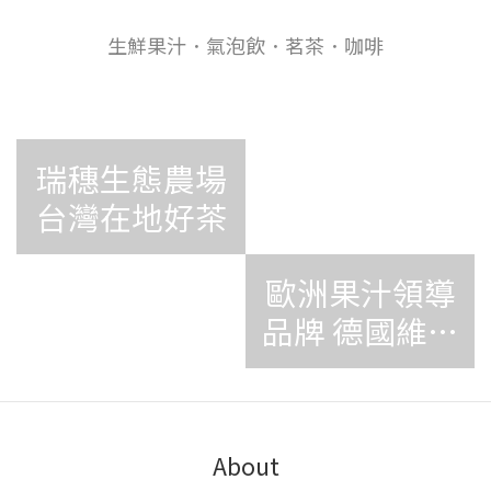
生鮮果汁．氣泡飲．茗茶．咖啡
瑞穗生態農場
台灣在地好茶
歐洲果汁領導
品牌 德國維可
Voelkel
About