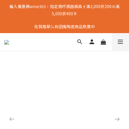
輸入優惠碼wine303，指定酒杯酒器鍋具🍷滿3,000折200🥘滿
5,000折400🥂
佐賀風華🍶有田燒陶瓷商品熱賣中