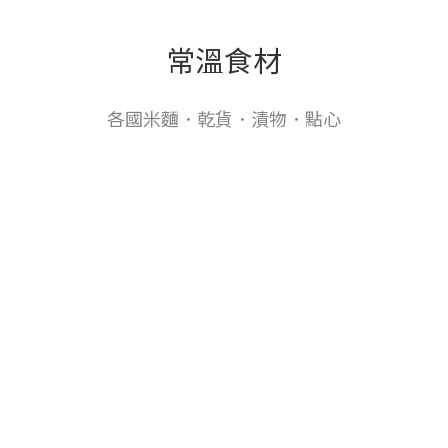
常溫食材
各國米麵．乾貨．漬物．點心