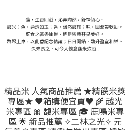
馥，生香四溢，沁鼻陶然，舒神傾心。
馥米：色，通透如玉；香，幽然馥郁；味，回潤帶軟勁。
既食之馨香愉悅，飽足營養甚是美好。
群聚上桌，以此香紀念情誼；日日開鍋，馥升盈室和樂。
久未食之，可令人懷念馥米炊香..
精品米 人氣商品推薦 ★精饌米獎
專區★ ♥︎箱購便宜買♥︎ 🌾 越光
米專區 🎀 馥米專區 🎓 鹿鳴米專
區 🌟 新品推薦 ✧二林之光✧ 元