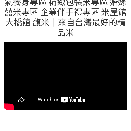
氣養身專區 精緻包裝米專區 婚嫁
囍米專區 企業伴手禮專區 米屋館
大橋館 馥米｜來自台灣最好的精
品米