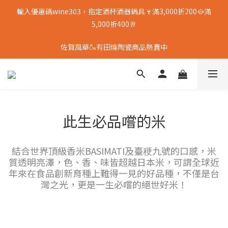
輸入優惠碼wine303，指定酒杯酒器鍋具🍷滿3,000折200🥘滿
5,000折400🥂
佐賀風華🍶有田燒陶瓷商品熱賣中
此生必品嚐的米
結合世界頂級香米BASIMATI及臺稉九號的口感，米
質透明亮澤，色、香、味皆超越日本米，可謂全球近
年來在食品創新育種上難得一見的好品種，不僅是台
灣之光，更是一生必嚐的絕世好米！