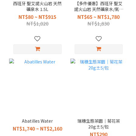
西班牙 聖艾諾火山岩 天然
【多件優惠】西班牙 聖艾
礦泉水 1.5L
諾火山岩 天然礦泉水/氣泡
水（多規格）
NT$80 ~ NT$915
NT$65 ~ NT$1,780
NT$1,020
NT$1,830
Abatilles Water
瑞穗生態茶園｜菊花茶
20g±5/包
NT$1,740 ~ NT$2,160
NT$290