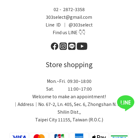
02 - 2872-3358
303select@gmail.com
Line ID ｜ @303select
Find us LINE 👇👇
Store shopping
Mon.~Fri. 09:30~18:00
Sat. 11:00~17:00
Welcome to make an appointment!
｜Address｜No. 67-2, Ln. 405, Sec. 6, Zhongshan N. Rd.,
Shilin Dist.,
Taipei City 11155, Taiwan (R.O.C.)