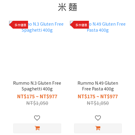
米 麵
多件優惠
多件優惠
Rummo N.3 Gluten Free
Rummo N.49 Gluten
Spaghetti 400g
Free Pasta 400g
NT$175 ~ NT$977
NT$175 ~ NT$977
NT$1,050
NT$1,050