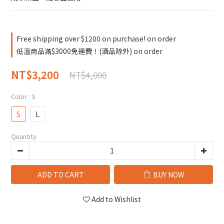
Free shipping over $1200 on purchase! on order
低溫商品滿$3000免運費！(酒品除外) on order
NT$3,200
NT$4,000
Color
: S
S
L
Quantity
ADD TO CART
BUY NOW
Add to Wishlist