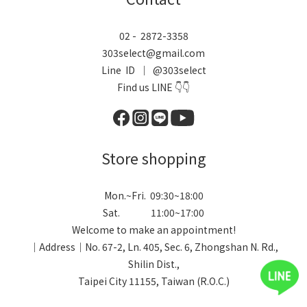
02 - 2872-3358
303select@gmail.com
Line ID ｜ @303select
Find us LINE 👇👇
Store shopping
Mon.~Fri. 09:30~18:00
Sat. 11:00~17:00
Welcome to make an appointment!
｜Address｜No. 67-2, Ln. 405, Sec. 6, Zhongshan N. Rd.,
Shilin Dist.,
Taipei City 11155, Taiwan (R.O.C.)