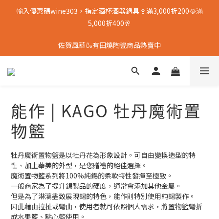
輸入優惠碼wine303，指定酒杯酒器鍋具🍷滿3,000折200🥘滿
5,000折400🥂
佐賀風華🍶有田燒陶瓷商品熱賣中
能作 | KAGO 牡丹魔術置
物籃
牡丹魔術置物籃是以牡丹花為形象設計。可自由變換造型的特
性、加上華美的外型，是您贈禮的絕佳選擇。
魔術置物籃系列將100%純錫的柔軟特性發揮至極致。
一般商家為了提升錫製品的硬度，通常會添加其他金屬。
但是為了淋漓盡致展現錫的特色，能作則特別使用純錫製作。
因此藉由拉扯或彎曲，使用者就可依照個人需求，將置物籃彎折
成水果籃、點心籃使用。