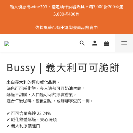
輸入優惠碼wine303，指定酒杯酒器鍋具🍷滿3,000折200🥘滿
5,000折400🥂
佐賀風華🍶有田燒陶瓷商品熱賣中
Bussy | 義大利可可脆餅
來自義大利的經典威化品牌，
深色可可威化餅，夾入濃郁可可奶油內餡。
酥脆不甜膩，入口是可可的厚實香氣，
適合午後咖啡、餐後甜點，或靜靜享受的一刻。
✔ 可可含量高達 22.24%
✔ 威化餅體酥脆、夾心滑順
✔ 義大利原裝進口