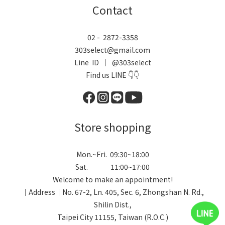
Contact
02 - 2872-3358
303select@gmail.com
Line ID ｜ @303select
Find us LINE 👇👇
Store shopping
Mon.~Fri. 09:30~18:00
Sat. 11:00~17:00
Welcome to make an appointment!
｜Address｜No. 67-2, Ln. 405, Sec. 6, Zhongshan N. Rd.,
Shilin Dist.,
Taipei City 11155, Taiwan (R.O.C.)