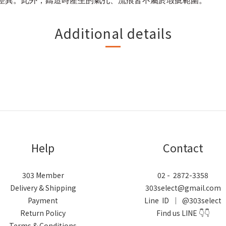
差異。此外，鑄造時產生的氣孔、流痕皆不屬於瑕疵範圍。
Additional details
Help
Contact
303 Member
02 - 2872-3358
Delivery & Shipping
303select@gmail.com
Payment
Line ID ｜ @303select
Return Policy
Find us LINE 👇👇
Terms & Conditions