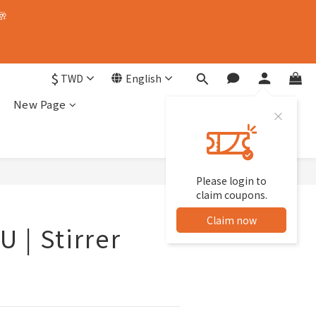
🥂
$
TWD
English
New Page
Please login to
BUY NOW
claim coupons.
Claim now
 | Stirrer