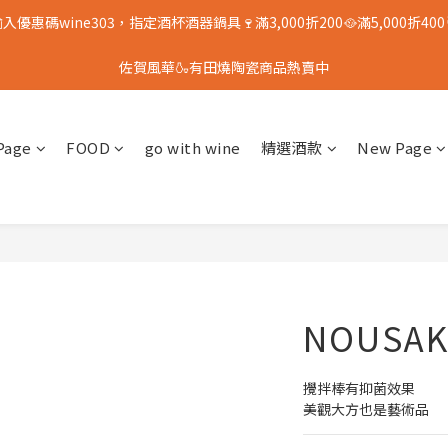
入優惠碼wine303，指定酒杯酒器鍋具🍷滿3,000折200🥘滿5,000折400
佐賀風華🍶有田燒陶瓷商品熱賣中
Page
FOOD
go with wine
精選酒款
New Page
NOUSAKU
攪拌棒有抑菌效果
美觀大方也是藝術品