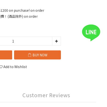
$1200 on purchase! on order
！(酒品除外) on order
BUY NOW
Add to Wishlist
Customer Reviews