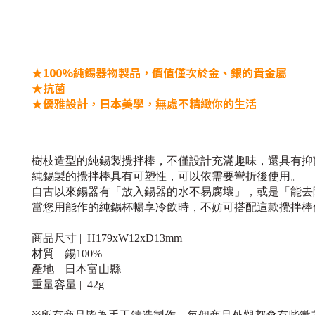
★100%純錫器物製品，價值僅次於金、銀的貴金屬
★抗菌
★優雅設計，日本美學，無處不精緻你的生活
樹枝造型的純錫製攪拌棒，不僅設計充滿趣味，還具有抑
純錫製的攪拌棒具有可塑性，可以依需要彎折後使用。
自古以來錫器有「放入錫器的水不易腐壞」，或是「能去
當您用能作的純錫杯暢享冷飲時，不妨可搭配這款攪拌棒
商品尺寸 |
H179xW12xD13mm
材質 |
錫100%
產地 |
日本富山縣
重量容量 |
42g