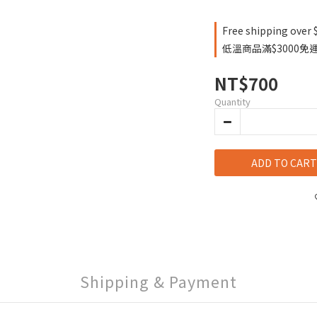
Free shipping over 
低溫商品滿$3000免運費
NT$700
Quantity
ADD TO CART
Shipping & Payment