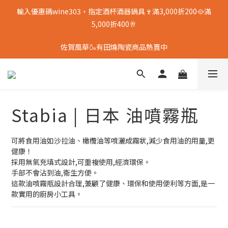
輸入優惠碼wine303，指定酒杯酒器鍋具🍷滿3,000折200🥘滿
5,000折400🥂
佐賀風華🍶有田燒陶瓷商品熱賣中
Stabia | 日本 油噴霧瓶
可將食用油如沙拉油、橄欖油等噴灑成霧狀,減少食用油的用量,更
健康！
採用無氣充填式設計,可重複使用,經濟環保。
手部不會沾到油,衛生方便。
這款油噴霧瓶設計合理,兼顧了健康、環保和使用便利等方面,是一
款實用的廚房小工具。