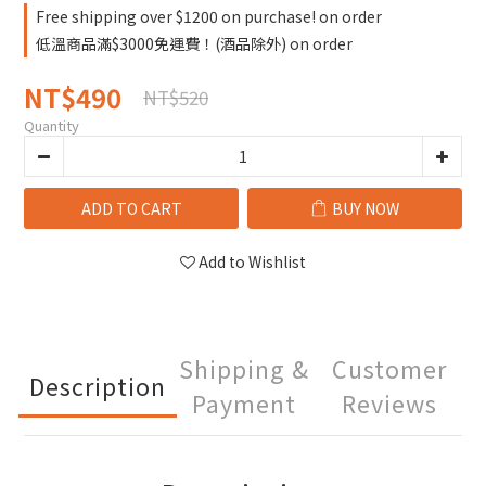
Free shipping over $1200 on purchase! on order
低溫商品滿$3000免運費！(酒品除外) on order
NT$490
NT$520
Quantity
ADD TO CART
BUY NOW
Add to Wishlist
Shipping &
Customer
Description
Payment
Reviews