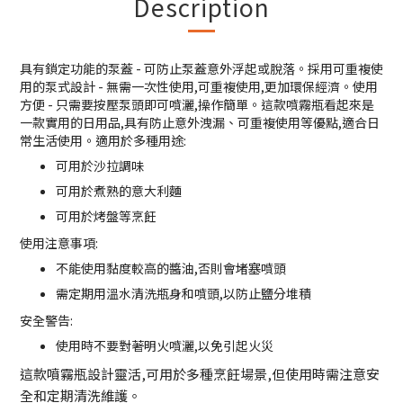
Description
具有鎖定功能的泵蓋 - 可防止泵蓋意外浮起或脫落。採用可重複使
用的泵式設計 - 無需一次性使用,可重複使用,更加環保經濟。使用
方便 - 只需要按壓泵頭即可噴灑,操作簡單。這款噴霧瓶看起來是
一款實用的日用品,具有防止意外洩漏、可重複使用等優點,適合日
常生活使用。適用於多種用途:
可用於沙拉調味
可用於煮熟的意大利麵
可用於烤盤等烹飪
使用注意事項:
不能使用黏度較高的醬油,否則會堵塞噴頭
需定期用溫水清洗瓶身和噴頭,以防止鹽分堆積
安全警告:
使用時不要對著明火噴灑,以免引起火災
這款噴霧瓶設計靈活,可用於多種烹飪場景,但使用時需注意安
全和定期清洗維護。