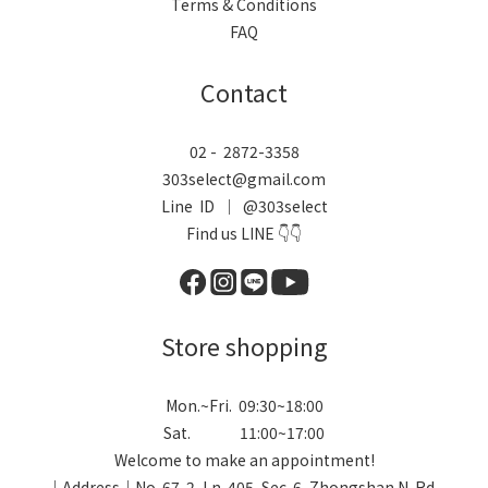
Terms & Conditions
FAQ
Contact
02 - 2872-3358
303select@gmail.com
Line ID ｜ @303select
Find us LINE 👇👇
Store shopping
Mon.~Fri. 09:30~18:00
Sat. 11:00~17:00
Welcome to make an appointment!
｜Address｜No. 67-2, Ln. 405, Sec. 6, Zhongshan N. Rd.,