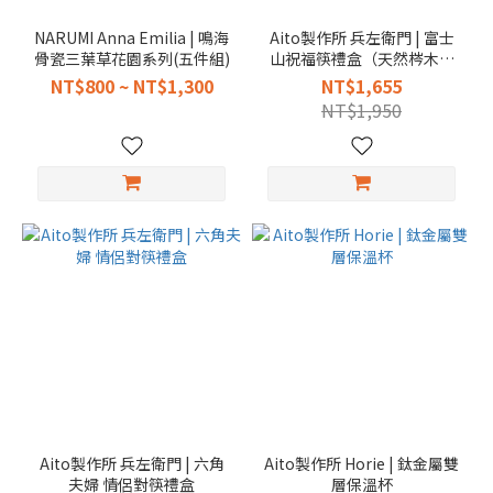
NARUMI Anna Emilia | 鳴海
Aito製作所 兵左衛門 | 富士
骨瓷三葉草花園系列(五件組)
山祝福筷禮盒（天然梣木筷
× 檜木富士山筷架）
NT$800 ~ NT$1,300
NT$1,655
NT$1,950
Aito製作所 兵左衛門 | 六角
Aito製作所 Horie | 鈦金屬雙
夫婦 情侶對筷禮盒
層保溫杯