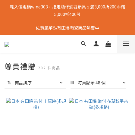
輸入優惠碼wine303，指定酒杯酒器鍋具🍷滿3,000折200🥘滿
5,000折400🥂
佐賀風華🍶有田燒陶瓷商品熱賣中
尊貴禮贈
202 件商品
商品排序
每頁顯示 48 個