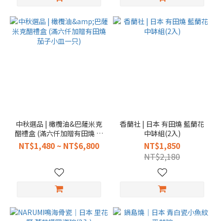
中秋選品 | 橄欖油&巴薩米克
香蘭社 | 日本 有田燒 藍蘭花
醋禮盒 (滿六仟加贈有田燒 茄
中缽組(2入)
子小皿一只)
NT$1,480 ~ NT$6,800
NT$1,850
NT$2,180