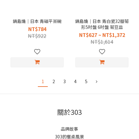
鍋島燒｜日本 青磁平茶碗
鍋島燒｜日本 青白瓷32瓣菊
形5吋盤 6吋盤 菊豆皿
NT$784
NT$627 ~ NT$1,372
NT$922
NT$1,614
1
2
3
4
5
關於303
品牌故事
303的餐桌風景