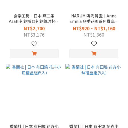
食樂工房｜日本 燕三条
NARUMI鳴海骨瓷｜Anna
Asahi純銅槌目純銅氣球杯禮
Emilia 冬季花園系列骨瓷餐
盒組
具
NT$2,700
NT$920 ~ NT$1,160
NT$3,176
NT$1,360
香蘭社 | 日本 有田燒 花卉小
香蘭社 | 日本 有田燒 花卉小