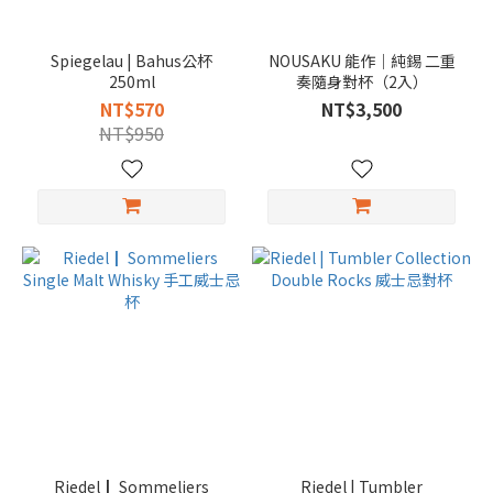
Spiegelau | Bahus公杯
NOUSAKU 能作｜純錫 二重
250ml
奏隨身對杯（2入）
NT$570
NT$3,500
NT$950
Riedel┃ Sommeliers
Riedel | Tumbler