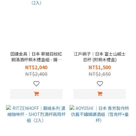
田邊金具｜日本 華鎚目紋紅
江戶硝子｜日本 富士山威士
銅清酒杯桐木禮盒組 - 鏡面
忌杯 (附桐木禮盒)
銅（2入）
NT$2,040
NT$1,500
NT$2,400
NT$1,650