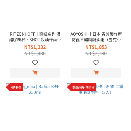
RITZENHOFF｜巔峰系列 濃
AOYOSHI ｜日本 青芳製作所
縮咖啡杯．SHOT烈酒杯兩用
仿舊不鏽鋼調酒組（雪克杯
杯組（2入）
+量杯）
NT$1,332
NT$1,853
NT$1,480
NT$2,180
6折特惠
夏日必備~隨行杯