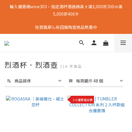
輸入優惠碼wine303，指定酒杯酒器鍋具🍷滿3,000折200🥘滿
5,000折400🥂
佐賀風華🍶有田燒陶瓷商品熱賣中
烈酒杯．烈酒壺
116 件商品
商品排序
每頁顯示 48 個
1+1優惠組合價