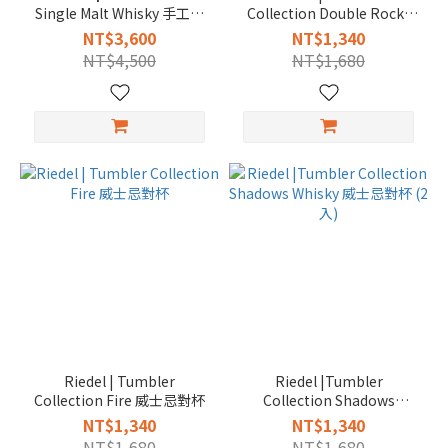
Single Malt Whisky 手工威
Collection Double Rocks
士忌杯
威士忌對杯
NT$3,600
NT$1,340
NT$4,500
NT$1,680
Riedel | Tumbler
Riedel |Tumbler
Collection Fire 威士忌對杯
Collection Shadows
Whisky 威士忌對杯 (2入)
NT$1,340
NT$1,340
NT$1,680
NT$1,680