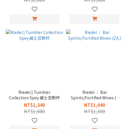
Riedel | Tumbler
Riedel │ Bar
Collection Spey 威士忌對杯
Spirits/Fortified Wines (2
入)
NT$1,340
NT$1,040
NT$1,680
NT$1,300