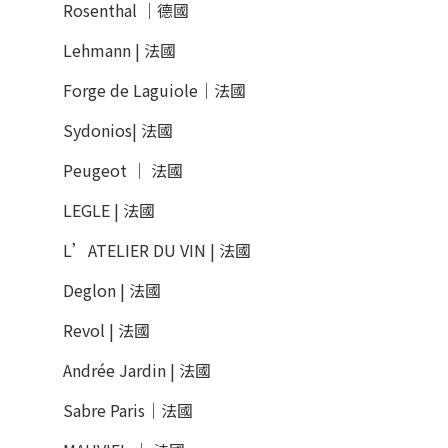
Rosenthal │德國
Lehmann | 法國
Forge de Laguiole｜法國
Sydonios| 法國
Peugeot │ 法國
LEGLE | 法國
L’ATELIER DU VIN | 法國
Deglon | 法國
Revol | 法國
Andrée Jardin | 法國
Sabre Paris｜法國