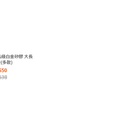
 食品級白金矽膠 大長
(多款)
550
638