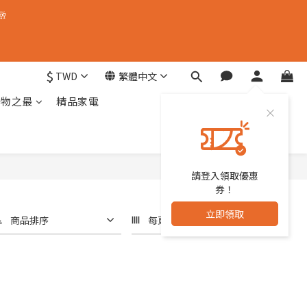
🥂
$
TWD
繁體中文
器物之最
精品家電
請登入領取優惠
券！
立即領取
商品排序
每頁顯示 48 個