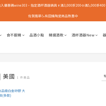
入優惠碼wine303，指定酒杯酒器鍋具🍷滿3,000折200🥘滿5,000折400
佐賀風華🍶有田燒陶瓷商品熱賣中
食不厭精
品酒小點
精選酒款
酒杯酒器New
 | 美國
1 件商品