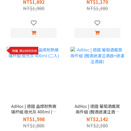
入)
NT$1,692
NT$1,170
NT$1,980
NT$1,380
預購, 預計四月到貨
AdHoc | 德國 晶燦耐熱玻
AdHoc | 德國 葡萄酒鑑賞
璃杯組 極光灰 400ml (二
兩件組 (醒酒過濾注酒器
入)
+過濾注酒器)
NT$1,598
NT$2,142
NT$1,880
NT$2,380