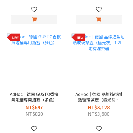
NEW
NEW
AdHoc｜德國 GUSTO香檳
AdHoc｜德國 晶燦造型耐
氣泡桶專用瓶塞（多色）
熱玻璃茶壺（極光灰）
1.2L - 附有濾茶器
NT$697
NT$3,128
NT$820
NT$3,680