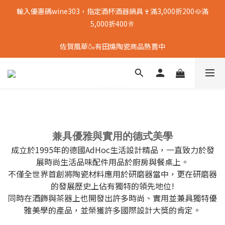
輸入優惠碼wine303，指定酒杯酒器鍋具🍷滿3,000折200🥘滿
5,000折400🥂
佐賀風華🍶有田燒陶瓷商品熱賣中
兼具優雅與實用的德式美學
成立於1995年的德國AdHoc生活設計精品，一直致力於發
展時尚生活品味配件用品於廚房與餐桌上。
不僅全世界首創將陶瓷材料應用於研磨器當中，更在研磨器
的發展歷史上佔有獨特的領先地位!
同時在酒飾與茶器上也開發出許多時尚、實用並兼具獨特優
雅美學的產品，並榮獲許多國際設計大獎的肯定。