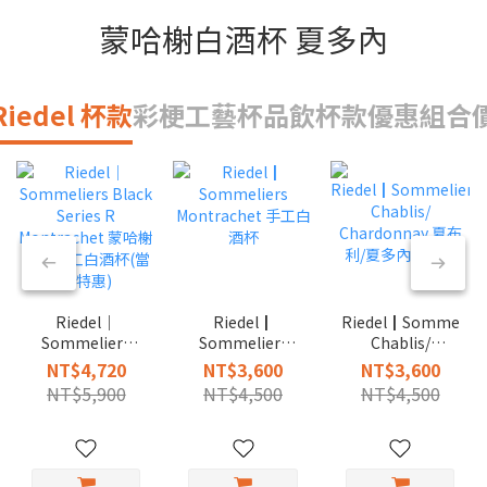
蒙哈榭白酒杯 夏多內
Riedel 杯款
彩梗工藝杯
品飲杯款
優惠組合
Riedel｜
Riedel┃
Riedel┃Sommelier
Sommeliers
Sommeliers
Chablis/
Black Series R
Montrachet 手
Chardonnay 夏
NT$4,720
NT$3,600
NT$3,600
Montrachet 蒙
工白酒杯
布利/夏多內白酒
NT$5,900
NT$4,500
NT$4,500
哈榭紅梗手工白
杯
酒杯(當月特惠)