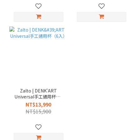
Zalto | DENK'ART
Universal手工通用杯（6
入）
NT$13,990
NT$15,900