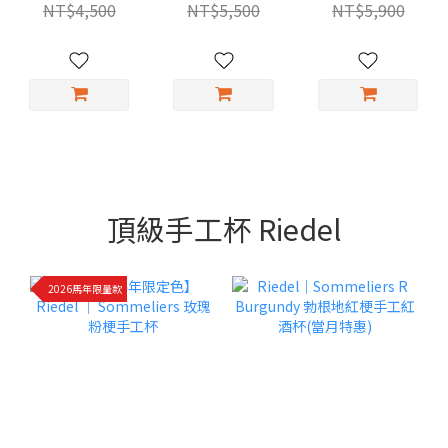
Wine Glass 香檳
Vintage
紅梗手工香檳杯
NT$4,500
NT$5,500
NT$5,900
杯
Champagne 黑
(當月特惠)
梗年份香檳杯
頂級手工杯 Riedel
2026馬年限量款