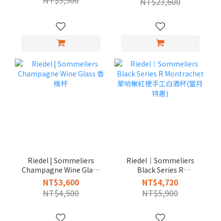
NT$5,500
NT$23,600
Riedel | Sommeliers
Riedel｜Sommeliers
Champagne Wine Glass
Black Series R
香檳杯
Montrachet 蒙哈榭紅梗手
NT$3,600
NT$4,720
工白酒杯(當月特惠)
NT$4,500
NT$5,900