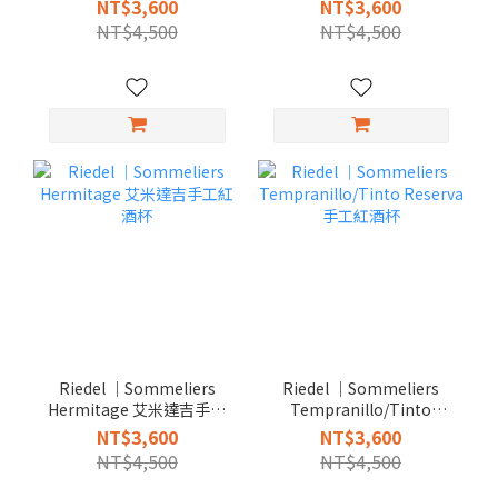
NT$3,600
NT$3,600
NT$4,500
NT$4,500
Riedel │Sommeliers
Riedel │Sommeliers
Hermitage 艾米達吉手工
Tempranillo/Tinto
紅酒杯
Reserva手工紅酒杯
NT$3,600
NT$3,600
NT$4,500
NT$4,500