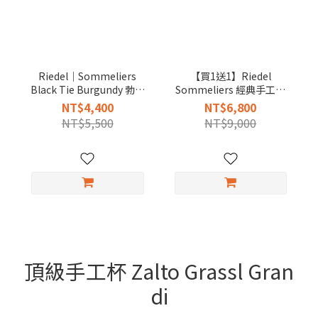
Riedel｜Sommeliers
【買1送1】Riedel
Black Tie Burgundy 勃根
Sommeliers 經典手工酒
地黑梗手工紅酒杯
杯 (請備註杯型)會員再特
NT$4,400
NT$6,800
惠
NT$5,500
NT$9,000
頂級手工杯 Zalto Grassl Gran
di