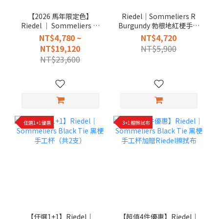
【2026 馬年限定色】
Riedel｜Sommeliers R
Riedel │ Sommeliers 玫
Burgundy 勃根地紅梗手工
瑰粉梗手工杯
紅酒杯(當月特惠)
NT$4,780 ~
NT$4,720
NT$19,120
NT$5,900
NT$23,600
任選1+1優惠
3+1贈擦拭布
【任選1+1】Riedel｜
【超值4件優惠】Riedel｜