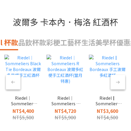
波爾多 卡本內．梅洛 紅酒杯
el 杯款
品飲杯款
彩梗工藝杯
生活美學杯
優惠
Riedel｜
Riedel｜
Riedel┃
Sommeliers
Sommeliers R
Sommeliers
Black Tie
Bordeaux 波爾
Bordeaux 手工
NT$4,400
NT$4,720
NT$3,600
Bordeaux 波爾
多紅梗手工紅酒
波爾多紅酒杯
NT$5,500
NT$5,900
NT$4,500
多黑梗手工紅酒
杯(當月特惠)
杯