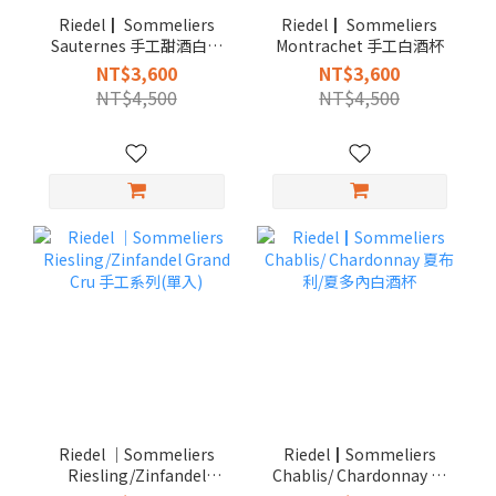
Riedel┃ Sommeliers
Riedel┃ Sommeliers
Sauternes 手工甜酒白酒
Montrachet 手工白酒杯
杯
NT$3,600
NT$3,600
NT$4,500
NT$4,500
Riedel │Sommeliers
Riedel┃Sommeliers
Riesling/Zinfandel
Chablis/ Chardonnay 夏
Grand Cru 手工系列(單入)
布利/夏多內白酒杯