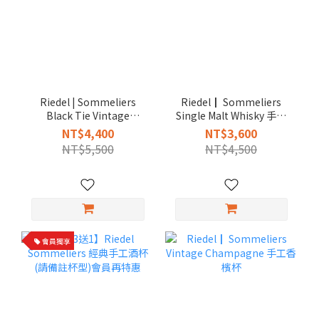
Riedel | Sommeliers
Riedel┃ Sommeliers
Black Tie Vintage
Single Malt Whisky 手工
Champagne 黑梗年份香
威士忌杯
NT$4,400
NT$3,600
檳杯
NT$5,500
NT$4,500
會員獨享