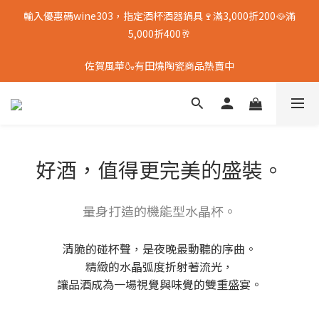
輸入優惠碼wine303，指定酒杯酒器鍋具🍷滿3,000折200🥘滿
5,000折400🥂
佐賀風華🍶有田燒陶瓷商品熱賣中
好酒，值得更完美的盛裝。
量身打造的機能型水晶杯。
清脆的碰杯聲，是夜晚最動聽的序曲。
精緻的水晶弧度折射著流光，
讓品酒成為一場視覺與味覺的雙重盛宴。