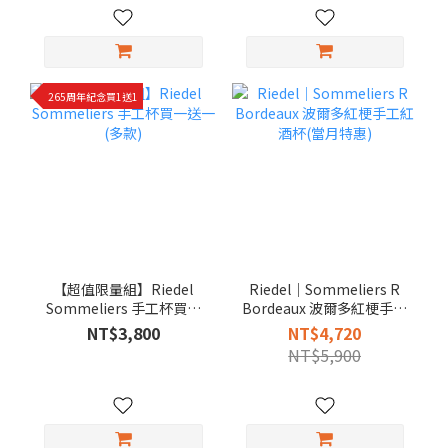
265周年紀念買1送1
【超值限量組】Riedel
Riedel｜Sommeliers R
Sommeliers 手工杯買一
Bordeaux 波爾多紅梗手工
送一 (多款)
紅酒杯(當月特惠)
NT$3,800
NT$4,720
NT$5,900