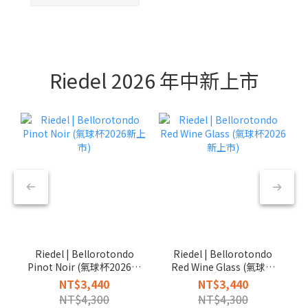
Riedel 2026 年中新上市
Riedel | Bellorotondo
Riedel | Bellorotondo
Pinot Noir (氣球杯2026新
Red Wine Glass (氣球杯
上市)
2026新上市)
NT$3,440
NT$3,440
NT$4,300
NT$4,300