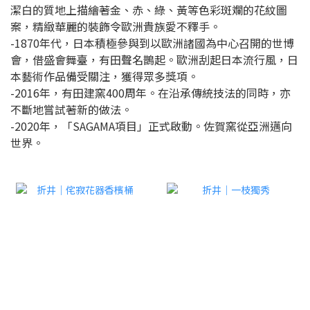
潔白的質地上描繪著金、赤、綠、黃等色彩斑斕的花紋圖
案，精緻華麗的裝飾令歐洲貴族愛不釋手。
-1870年代，日本積極參與到以歐洲諸國為中心召開的世博
會，借盛會舞臺，有田聲名鵲起。歐洲刮起日本流行風，日
本藝術作品備受關注，獲得眾多獎項。
-2016年，有田建窯400周年。在沿承傳統技法的同時，亦
不斷地嘗試著新的做法。
-2020年，「SAGAMA項目」正式啟動。佐賀窯從亞洲邁向
世界。