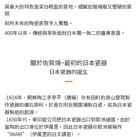
其最大的特色是潔白輕盈的質地，細膩如玻璃般又堅硬的質
感
前所未有的陶瓷表現令人驚豔。
400年以來，傳統與革新造就日本獨一無二的審美意識。
關於佐賀燒~最初的日本瓷器
日本瓷器的誕生
-1616年，朝鮮陶工李參平（通稱）在有田町的泉山發現製
作瓷器的礦石原料，於是在附近開窯燒制白瓷，成為日本瓷
器製造的起源。
-1650年代，東印度公司把日本瓷器出口到歐洲諸國。由於
當時的出口港位於伊萬里，因此日本瓷器在歐洲被稱作
“IMARI”（伊萬里的日文讀音）。