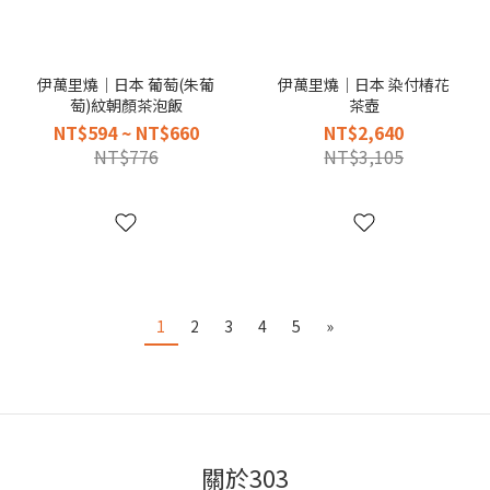
伊萬里燒｜日本 葡萄(朱葡
伊萬里燒｜日本 染付椿花
萄)紋朝顏茶泡飯
茶壺
NT$594 ~ NT$660
NT$2,640
NT$776
NT$3,105
1
2
3
4
5
»
關於303