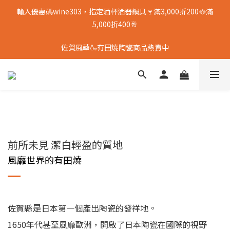
輸入優惠碼wine303，指定酒杯酒器鍋具🍷滿3,000折200🥘滿
5,000折400🥂
佐賀風華🍶有田燒陶瓷商品熱賣中
前所未見 潔白輕盈的質地
風靡世界的有田燒
是
佐賀縣
日本第一個產出陶瓷的發祥地。
1650年代甚至風靡歐洲，開啟了日本陶瓷在國際的視野