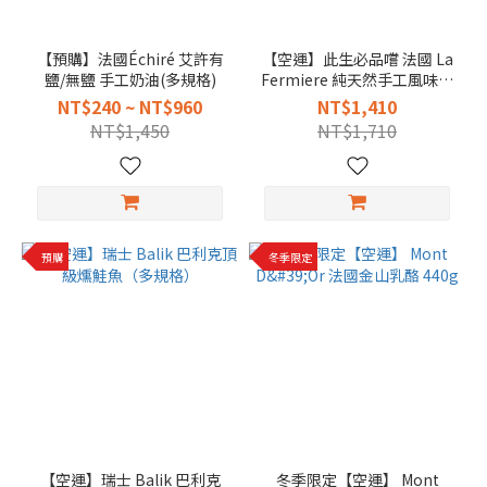
【預購】法國Échiré 艾許有
【空運】此生必品嚐 法國 La
鹽/無鹽 手工奶油(多規格)
Fermiere 純天然手工風味新
鮮優格 140g（ 6入陶罐裝）
NT$240 ~ NT$960
NT$1,410
NT$1,450
NT$1,710
預購
冬季限定
【空運】瑞士 Balik 巴利克
冬季限定【空運】 Mont