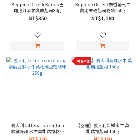
Beppino Occelli Barolo巴
Beppino Occelli 麝香葡萄白
羅洛紅酒粕乳酪起司80g
蘭地果乾起司乾酪250g
NT$350
NT$1,180
預購空運
義大利 latteria sorrentina
【空運】義大利新鮮水牛 莫
索倫堤那 水牛莫札瑞拉乾酪
札瑞拉起司 150g
球250g
NT$220
NT$250