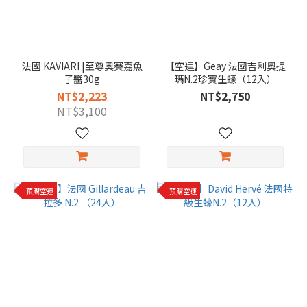
法國 KAVIARI |至尊奧賽嘉魚
【空運】Geay 法國吉利奧提
子醬30g
瑪N.2珍寶生蠔（12入）
NT$2,223
NT$2,750
NT$3,100
預購空運
預購空運