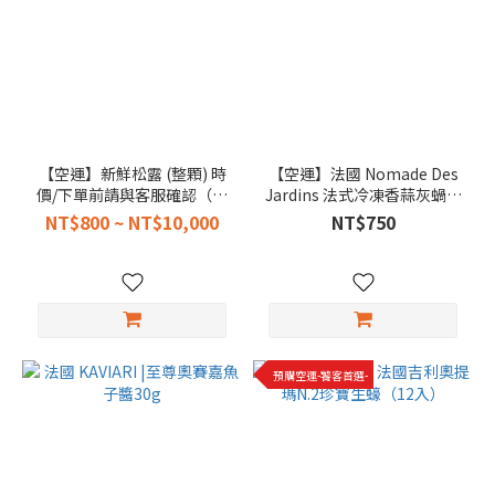
【空運】新鮮松露 (整顆) 時
【空運】法國 Nomade Des
價/下單前請與客服確認（每
Jardins 法式冷凍香蒜灰蝸牛
周報價）
(田螺)12顆
NT$800 ~ NT$10,000
NT$750
預購空運-饕客首選-