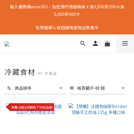
輸入優惠碼wine303，指定酒杯酒器鍋具🍷滿3,000折200🥘滿
5,000折400🥂
佐賀風華🍶有田燒陶瓷商品熱賣中
冷藏食材
49 件商品
商品排序
每頁顯示 48 個
預購 法國淡菜開跑了!快來品嚐!