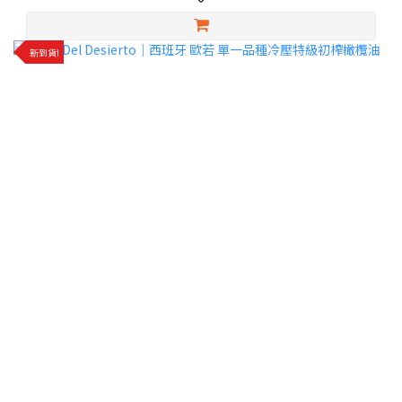
✨還有單一品種特級初榨橄欖油可以選擇喔！
新到貨!