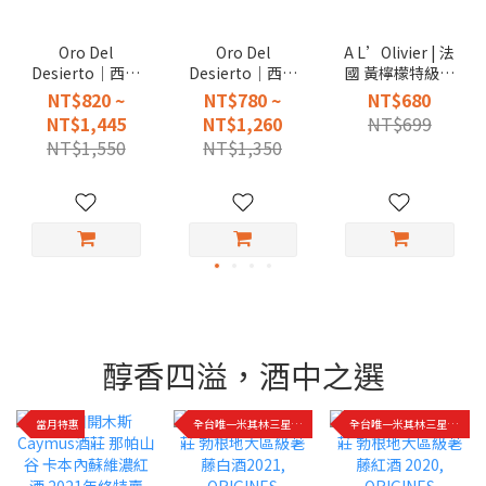
Oro Del
Oro Del
A L’Olivier | 法
Desierto｜西班
Desierto｜西班
國 黃檸檬特級初
牙 歐若 單一品種
牙 歐若 世界冠軍
榨橄欖油 調和油
NT$820 ~
NT$780 ~
NT$680
冷壓特級初榨橄
特級初榨冷壓橄
250ml
NT$1,445
NT$1,260
NT$699
欖油
欖油
NT$1,550
NT$1,350
醇香四溢，酒中之選
當月特惠
全台唯一米其林三星餐廳指定用酒
全台唯一米其林三星餐廳指定用酒