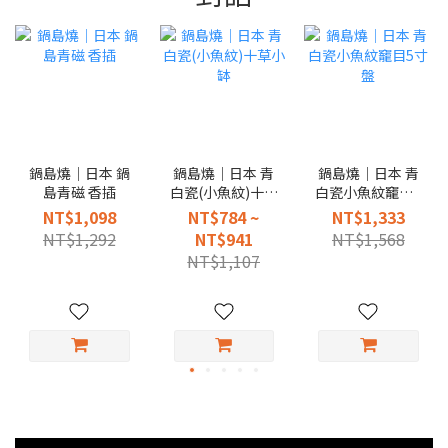
鍋島燒｜日本 鍋
鍋島燒｜日本 青
鍋島燒｜日本 青
島青磁 香插
白瓷(小魚紋)十草
白瓷小魚紋竉目5
小缽
寸盤
NT$1,098
NT$784 ~
NT$1,333
NT$1,292
NT$941
NT$1,568
NT$1,107