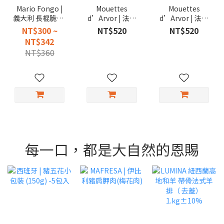
Mario Fongo |
Mouettes
Mouettes
義大利 長棍脆餅/
d’Arvor | 法國
d’Arvor | 法國
短棍餅乾/圓脆餅
精選檸檬沙丁魚
精選油漬沙丁魚
NT$300 ~
NT$520
NT$520
罐頭 115g
111g
NT$342
NT$360
每一口，都是大自然的恩賜