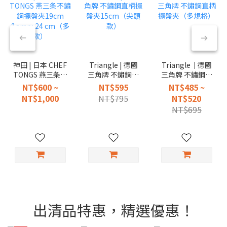
神田 | 日本 CHEF
Triangle | 德國
Triangle｜德國
TONGS 燕三条不
三角牌 不鏽鋼直
三角牌 不鏽鋼直
鏽鋼擺盤夾19cm
柄擺盤夾
柄擺盤夾（多規
NT$600 ~
NT$595
NT$485 ~
& 24 cm（多
15cm（尖頭款）
格）
NT$1,000
NT$795
NT$520
款）
NT$695
出清品特惠，精選優惠！