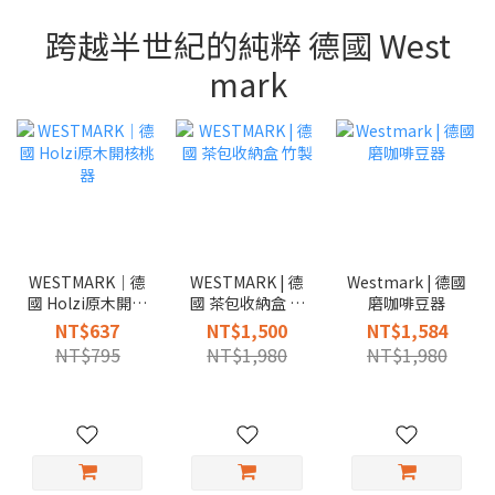
跨越半世紀的純粹 德國 West
mark
WESTMARK｜德
WESTMARK | 德
Westmark | 德國
國 Holzi原木開核
國 茶包收納盒 竹
磨咖啡豆器
桃器
製
NT$637
NT$1,500
NT$1,584
NT$795
NT$1,980
NT$1,980