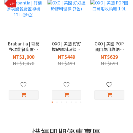
7折
Brabantia | 荷蘭
OXO | 美國 好好
OXO | 美國 POP
多功能餐廚置物
握矽膠料理筷 (3
圓口萬用收納罐
桶12L-(多色)
色)
1.9L
NT$1,000
NT$449
NT$629
NT$1,470
NT$499
NT$699
惜福即期優惠專區