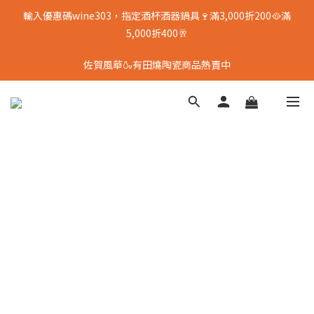
輸入優惠碼wine303，指定酒杯酒器鍋具🍷滿3,000折200🥘滿
5,000折400🥂
佐賀風華🍶有田燒陶瓷商品熱賣中