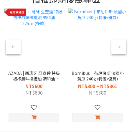
短效期特惠
AZADA | 西班牙 亞查達 特級
Bornibus｜布尼伯斯 法國小
初榨風味橄欖油 調和油
黃瓜 240g (特優/優質)
225ml(多款)
NT$600
NT$300 ~ NT$361
NT$690
NT$380