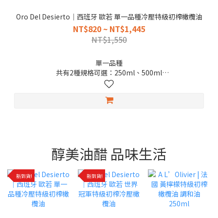
Oro Del Desierto｜西班牙 歐若 單一品種冷壓特級初榨橄欖油
NT$820 ~ NT$1,445
NT$1,550
單一品種
共有2種規格可選：250ml、500ml
2026.12.31
🤩喜歡橄欖油濃郁草香與橄欖油特殊辛辣口感的你，一定要試試
看！
醇美油醋 品味生活
新到貨!
新到貨!