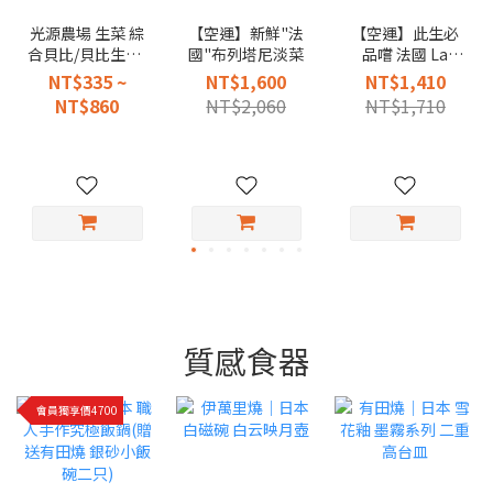
光源農場 生菜 綜
【空運】新鮮"法
【空運】此生必
合貝比/貝比生菜/
國"布列塔尼淡菜
品嚐 法國 La
綜合沙拉
Fermiere 純天然
NT$335 ~
NT$1,600
NT$1,410
手工風味新鮮優
NT$860
NT$2,060
NT$1,710
格 140g（ 6入陶
罐裝）
質感食器
會員獨享價4700