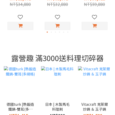
寸）
（多尺寸）
NT$34,880
NT$32,880
NT$59,880
露營趣 滿3000送料理切碎器
德國turk |熱鍛造
日本 | 木製馬毛
Vitacraft 克萊爾
鐵鍋-雙耳(多規
料理刷
炒鍋 ＆ 玉子鍋
格)