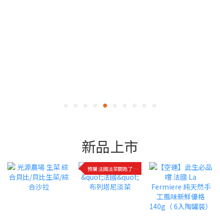
新品上市
預購 法國淡菜開跑了!快來品嚐!