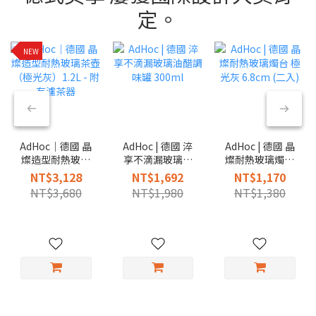
定。
NEW
AdHoc｜德國 晶
AdHoc | 德國 淬
AdHoc | 德國 晶
燦造型耐熱玻璃
享不滴漏玻璃油
燦耐熱玻璃燭台
茶壺（極光灰）
醋調味罐 300ml
極光灰 6.8cm (二
NT$3,128
NT$1,692
NT$1,170
1.2L - 附有濾茶
入)
NT$3,680
NT$1,980
NT$1,380
器