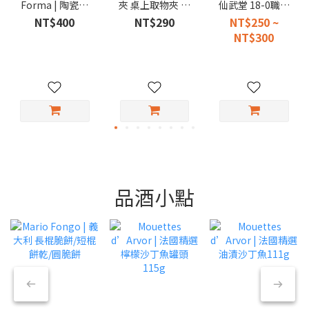
Forma | 陶瓷芝
夾 桌上取物夾 不
仙武堂 18-0職人
麻研磨器 140ml
鏽鋼小夾 便當夾
專用燒肉夾子
NT$400
NT$290
NT$250 ~
取菜夾
NT$300
品酒小點