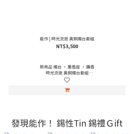
能作 | 時光流逝 黃銅燭台套組
NT$3,500
新商品 燭台 · 薰香座 · 擴香
時光流逝 黃銅燭台套組
這是一款能以聲音傳遞時間流逝的特別燭台套組，隨著蠟燭的慢
慢地融化，燭上的黃銅釘瞬間落下，發出如鈴聲般清脆的聲響。
燭台部分以富山縣高岡市傳承已久的黃銅鑄造與金屬加工技術打
造，由職人一件件手工鑄造、精心製成。當燭光搖曳、微光閃
爍，隨之響起的叮噹聲，猶如時光，輕敲心弦，靜靜陪伴夜的深
處。
在冥想、閱讀或泡茶的片刻，都為生活添上一縷詩意的寧靜。
發現能作！ 錫性Tin 錫禮Ｇift