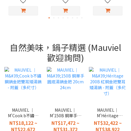
自然美味，鍋子精選 (Mauviel
歡迎詢問)
MAUVIEL │
MAUVIEL｜
MAUVIEL｜
M'Cook b不鏽鋼
M'150B 銅單手圓
M'Héritage
鍋金把雙耳矮湯
底湯鍋金把
200B 紅銅金把雙
NT$18,122 ~
NT$17,472 ~
NT$32,422 ~
鍋 - 附蓋（多尺
20cm 24cm
耳矮湯鍋 - 附蓋
NT$22,672
NT$31,372
NT$38,922