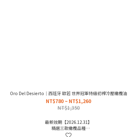
Oro Del Desierto｜西班牙 歐若 世界冠軍特級初榨冷壓橄欖油
NT$780 ~ NT$1,260
NT$1,350
最新效期【2026.12.31】
精選三款橄欖品種
清爽豐富的橄欖香氣口味，台灣熱賣，303強烈推薦~