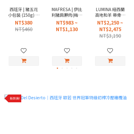
西班牙 | 豬五花
MAFRESA | 伊比
LUMINA 紐西蘭
小包裝 (150g) -5
利豬肩胛肉(梅花
高地和羊 帶骨法
包入
肉)
式羊排（ 去蓋）
NT$380
NT$983 ~
NT$2,250 ~
1.kg±10%
NT$460
NT$1,130
NT$2,475
NT$3,190
新到貨!