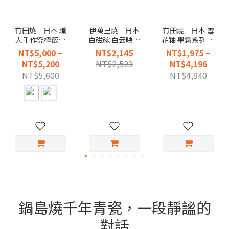
有田燒｜日本 職
伊萬里燒｜日本
有田燒｜日本 雪
人手作究極飯鍋
白磁碗 白云映月
花釉 墨霧系列 二
(贈送有田燒 銀砂
壺
重高台皿
NT$5,000 ~
NT$2,145
NT$1,975 ~
小飯碗二只)
NT$5,200
NT$2,523
NT$4,196
NT$5,600
NT$4,940
鍋島燒千年青瓷，一段靜謐的
對話