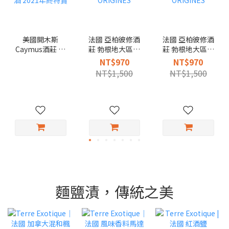
美國開木斯
法國 亞柏彼修酒
法國 亞柏彼修酒
Caymus酒莊 那
莊 勃根地大區級
莊 勃根地大區級
帕山谷 卡本內蘇
荖藤白酒2021,
荖藤紅酒 2020,
NT$970
NT$970
維濃紅酒 2021年
ORIGINES
ORIGINES
NT$1,500
NT$1,500
終特賣
麵鹽漬，傳統之美