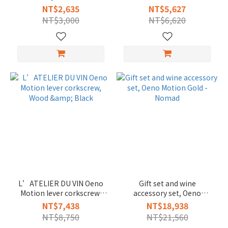
with this vertical lever
NT$2,635
NT$5,627
corkscrew
NT$3,000
NT$6,620
L’ATELIER DU VIN Oeno
Gift set and wine
Motion lever corkscrew,
accessory set, Oeno
Wood & Black
Motion Gold - Nomad
NT$7,438
NT$18,938
NT$8,750
NT$21,560