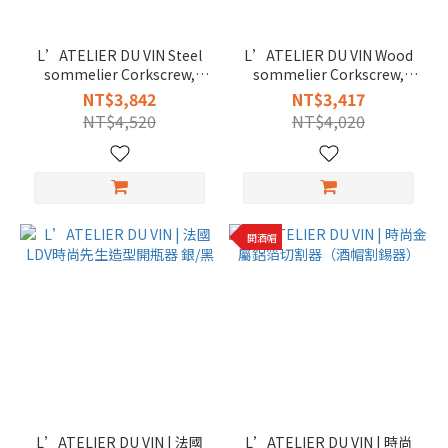
L’ATELIER DU VIN Steel
L’ATELIER DU VIN Wood
sommelier Corkscrew,
sommelier Corkscrew,
Soft Machine Brass
Soft Machine Rosewood
NT$3,842
NT$3,417
NT$4,520
NT$4,020
開酒帽
L’ATELIER DU VIN | 法國
L’ATELIER DU VIN | 時尚