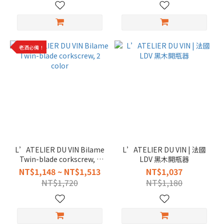
老酒必備！
L’ATELIER DU VIN Bilame
L’ATELIER DU VIN | 法國
Twin-blade corkscrew, 2
LDV 黑木開瓶器
color
NT$1,148 ~ NT$1,513
NT$1,037
NT$1,720
NT$1,180