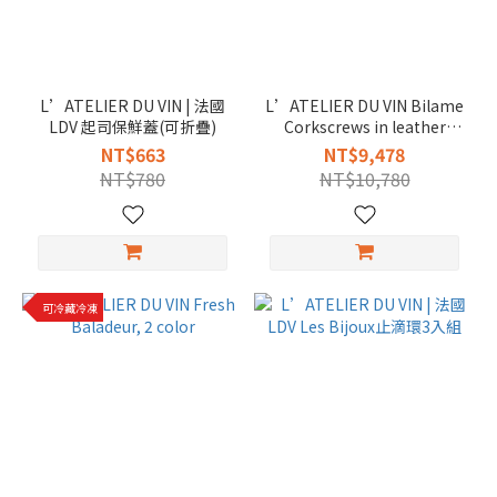
L’ATELIER DU VIN | 法國
L’ATELIER DU VIN Bilame
LDV 起司保鮮蓋(可折疊)
Corkscrews in leather
pouch, Bilame Nomad
NT$663
NT$9,478
NT$780
NT$10,780
可冷藏冷凍