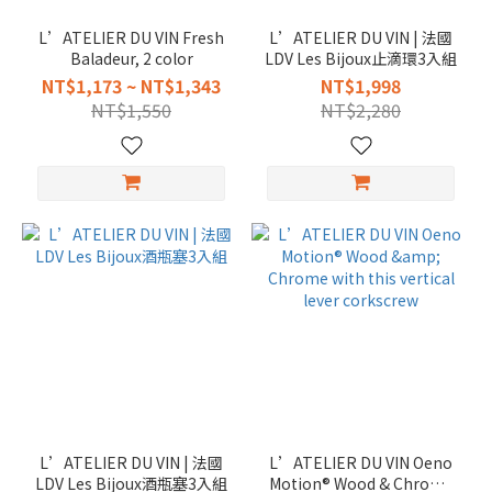
L’ATELIER DU VIN Fresh
L’ATELIER DU VIN | 法國
Baladeur, 2 color
LDV Les Bijoux止滴環3入組
NT$1,173 ~ NT$1,343
NT$1,998
NT$1,550
NT$2,280
L’ATELIER DU VIN | 法國
L’ATELIER DU VIN Oeno
LDV Les Bijoux酒瓶塞3入組
Motion® Wood & Chrome