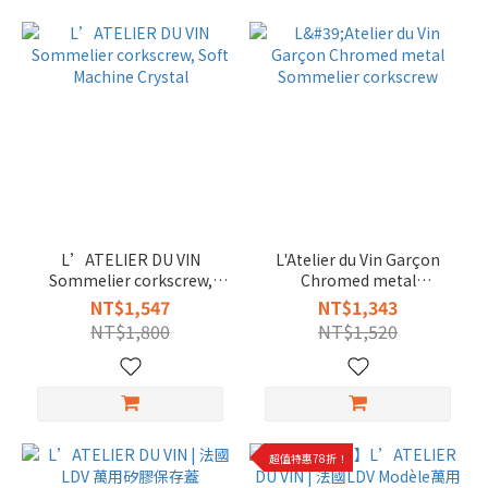
L’ATELIER DU VIN
L'Atelier du Vin Garçon
Sommelier corkscrew,
Chromed metal
Soft Machine Crystal
Sommelier corkscrew
NT$1,547
NT$1,343
NT$1,800
NT$1,520
超值特惠78折！