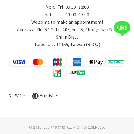
Mon.~Fri. 09:30~18:00
Sat. 11:00~17:00
Welcome to make an appointment!
｜Address｜No. 67-2, Ln. 405, Sec. 6, Zhongshan N. Rd.,
Shilin Dist.,
Taipei City 11155, Taiwan (R.O.C.)
$
TWD
English
© 2018 303 好食好物 ALL RIGHTS RESERVED.