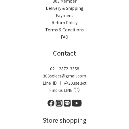
303 Member
Delivery & Shipping
Payment
Return Policy
Terms & Conditions
FAQ
Contact
02 - 2872-3358
303select@gmail.com
Line ID ｜ @303select
Find us LINE 👇👇
Store shopping