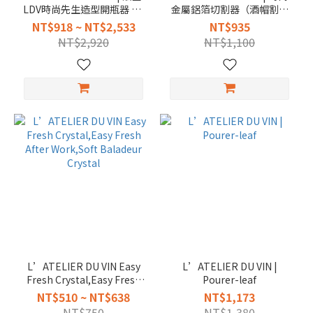
LDV時尚先生造型開瓶器 銀/
金屬鋁箔切割器（酒帽割錫
黑
器）
NT$918 ~ NT$2,533
NT$935
NT$2,920
NT$1,100
L’ATELIER DU VIN Easy
L’ATELIER DU VIN |
Fresh Crystal,Easy Fresh
Pourer-leaf
After Work,Soft Baladeur
NT$510 ~ NT$638
NT$1,173
Crystal
NT$750
NT$1,380