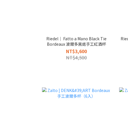
Riedel｜ Fatto a Mano Black Tie
Riedel | Fatt
Bordeaux 波爾多黑底手工紅酒杯
NT$3,600
NT$4,500