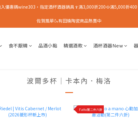
入優惠碼wine303，指定酒杯酒器鍋具🍷滿3,000折200🥘滿5,000折400
佐賀風華🍶有田燒陶瓷商品熱賣中
食不厭精
品酒小點
精選酒款
酒杯酒器New
波爾多杯｜卡本內．梅洛
Fatto第二件六折