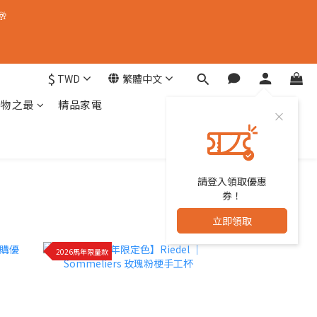
🥂
$
TWD
繁體中文
器物之最
精品家電
請登入領取優惠
券！
立即領取
2026馬年限量款