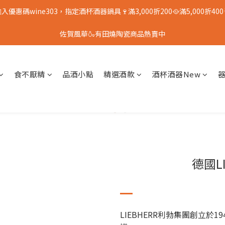
入優惠碼wine303，指定酒杯酒器鍋具🍷滿3,000折200🥘滿5,000折400
佐賀風華🍶有田燒陶瓷商品熱賣中
食不厭精
品酒小點
精選酒款
酒杯酒器New
德國L
LIEBHERR利勃集團創立於