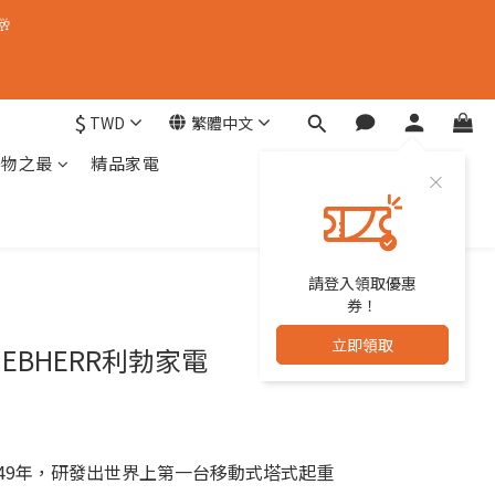
🥂
$
TWD
繁體中文
器物之最
精品家電
請登入領取優惠
券！
立即領取
IEBHERR利勃家電
1949年，研發出世界上第一台移動式塔式起重