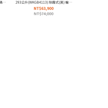
碼
293公升(WKGB4113) 除霧式(黑) 輸入
活動碼wine2500再享優惠
NT$63,900
NT$74,000