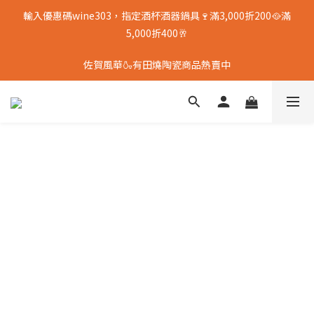
輸入優惠碼wine303，指定酒杯酒器鍋具🍷滿3,000折200🥘滿
5,000折400🥂
佐賀風華🍶有田燒陶瓷商品熱賣中