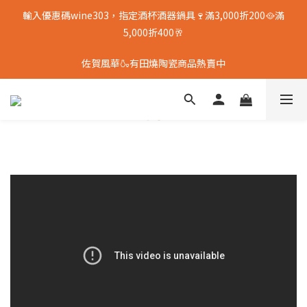
輸入優惠碼wine303，指定酒杯酒器鍋具🍷滿3,000折200🥘滿
5,000折400🥂
佐賀風華🍶有田燒陶瓷商品熱賣中