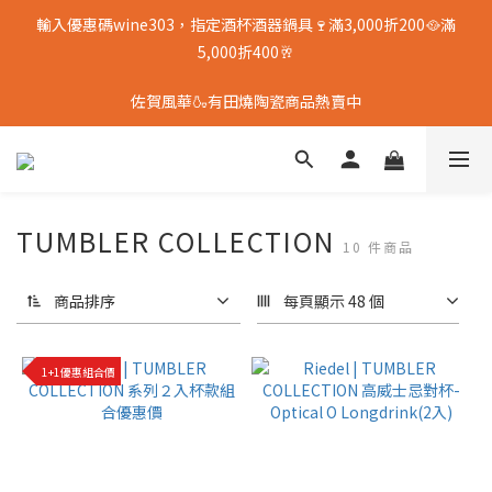
輸入優惠碼wine303，指定酒杯酒器鍋具🍷滿3,000折200🥘滿
5,000折400🥂
佐賀風華🍶有田燒陶瓷商品熱賣中
TUMBLER COLLECTION
10 件商品
商品排序
每頁顯示 48 個
1+1優惠組合價