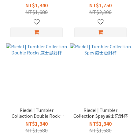
雞尾酒杯(2入)
酒杯
NT$1,340
NT$1,750
NT$1,680
NT$2,300
Riedel | Tumbler
Riedel | Tumbler
Collection Double Rocks
Collection Spey 威士忌對杯
威士忌對杯
NT$1,340
NT$1,340
NT$1,680
NT$1,680