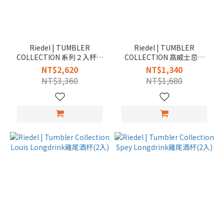
Riedel | TUMBLER
Riedel | TUMBLER
COLLECTION 系列２入杯款
COLLECTION 高威士忌對
組合優惠價
杯-Optical O Longdrink(2
NT$2,620
NT$1,340
入)
NT$3,360
NT$1,680