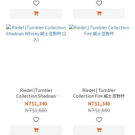
Riedel |Tumbler
Riedel | Tumbler
Collection Shadows
Collection Fire 威士忌對杯
Whisky 威士忌對杯 (2入)
NT$1,340
NT$1,340
NT$1,680
NT$1,680