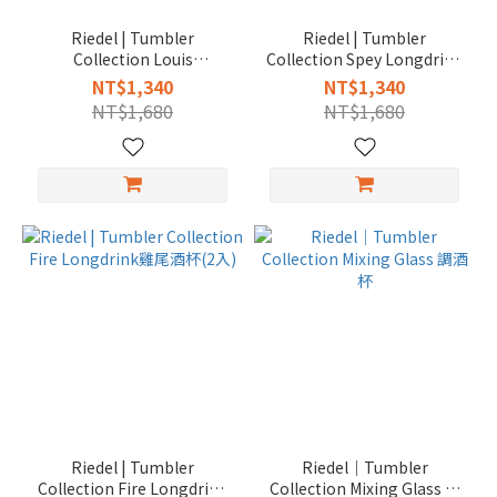
Riedel | Tumbler
Riedel | Tumbler
Collection Louis
Collection Spey Longdrink
Longdrink雞尾酒杯(2入)
雞尾酒杯(2入)
NT$1,340
NT$1,340
NT$1,680
NT$1,680
Riedel | Tumbler
Riedel｜Tumbler
Collection Fire Longdrink
Collection Mixing Glass 調