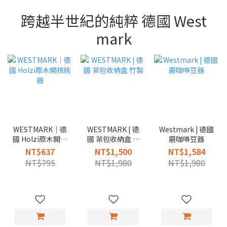
跨越半世紀的純粹 德國 West
mark
WESTMARK｜德
WESTMARK | 德
Westmark | 德國
國 Holzi原木開核
國 茶包收納盒 竹
磨咖啡豆器
桃器
製
NT$637
NT$1,500
NT$1,584
NT$795
NT$1,980
NT$1,980