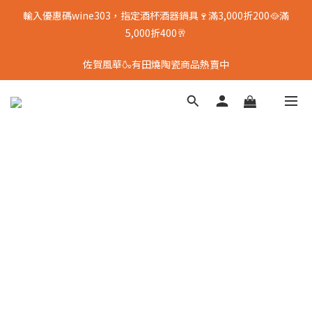
輸入優惠碼wine303，指定酒杯酒器鍋具🍷滿3,000折200🥘滿
5,000折400🥂
佐賀風華🍶有田燒陶瓷商品熱賣中