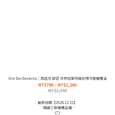
Oro Del Desierto｜西班牙 歐若 世界冠軍特級初榨冷壓橄欖油
NT$780 ~ NT$1,260
NT$1,350
最新效期【2026.12.31】
精選三款橄欖品種
清爽豐富的橄欖香氣口味，台灣熱賣，303強烈推薦~