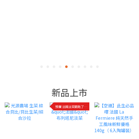
新品上市
預購 法國淡菜開跑了!快來品嚐!