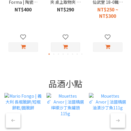
Forma | 陶瓷芝
夾 桌上取物夾 不
仙武堂 18-0職人
麻研磨器 140ml
鏽鋼小夾 便當夾
專用燒肉夾子
NT$400
NT$290
NT$250 ~
取菜夾
NT$300
品酒小點