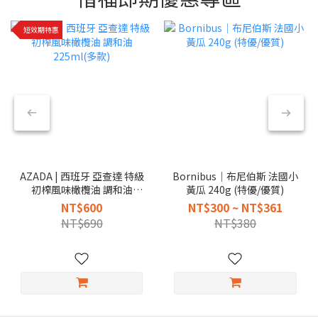
短效期特惠
AZADA | 西班牙 亞查達 特級
Bornibus｜布尼伯斯 法國小
初榨風味橄欖油 調和油
黃瓜 240g (特優/優質)
225ml(多款)
NT$600
NT$300 ~ NT$361
NT$690
NT$380