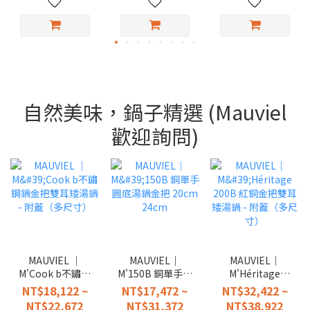
自然美味，鍋子精選 (Mauviel
歡迎詢問)
MAUVIEL │
MAUVIEL｜
MAUVIEL｜
M'Cook b不鏽鋼
M'150B 銅單手圓
M'Héritage
鍋金把雙耳矮湯
底湯鍋金把
200B 紅銅金把雙
NT$18,122 ~
NT$17,472 ~
NT$32,422 ~
鍋 - 附蓋（多尺
20cm 24cm
耳矮湯鍋 - 附蓋
NT$22,672
NT$31,372
NT$38,922