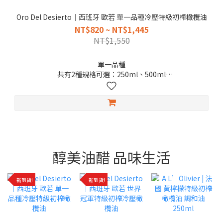
Oro Del Desierto｜西班牙 歐若 單一品種冷壓特級初榨橄欖油
NT$820 ~ NT$1,445
NT$1,550
單一品種
共有2種規格可選：250ml、500ml
2026.12.31
🤩喜歡橄欖油濃郁草香與橄欖油特殊辛辣口感的你，一定要試試
看！
醇美油醋 品味生活
新到貨!
新到貨!