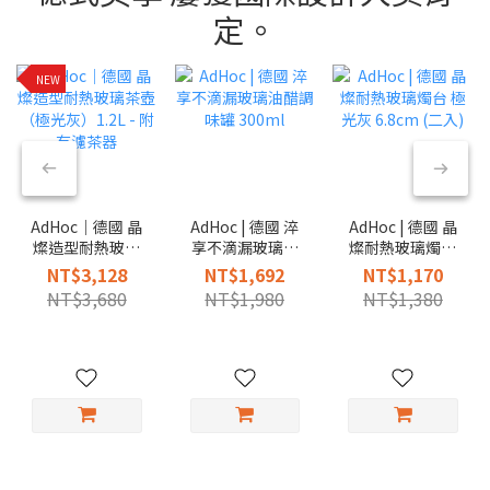
定。
NEW
AdHoc｜德國 晶
AdHoc | 德國 淬
AdHoc | 德國 晶
燦造型耐熱玻璃
享不滴漏玻璃油
燦耐熱玻璃燭台
茶壺（極光灰）
醋調味罐 300ml
極光灰 6.8cm (二
NT$3,128
NT$1,692
NT$1,170
1.2L - 附有濾茶
入)
NT$3,680
NT$1,980
NT$1,380
器