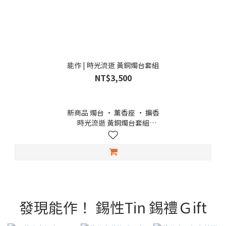
能作 | 時光流逝 黃銅燭台套組
NT$3,500
新商品 燭台 · 薰香座 · 擴香
時光流逝 黃銅燭台套組
這是一款能以聲音傳遞時間流逝的特別燭台套組，隨著蠟燭的慢
慢地融化，燭上的黃銅釘瞬間落下，發出如鈴聲般清脆的聲響。
燭台部分以富山縣高岡市傳承已久的黃銅鑄造與金屬加工技術打
造，由職人一件件手工鑄造、精心製成。當燭光搖曳、微光閃
爍，隨之響起的叮噹聲，猶如時光，輕敲心弦，靜靜陪伴夜的深
處。
在冥想、閱讀或泡茶的片刻，都為生活添上一縷詩意的寧靜。
發現能作！ 錫性Tin 錫禮Ｇift