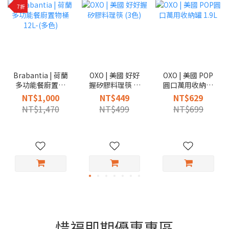
7折
Brabantia | 荷蘭
OXO | 美國 好好
OXO | 美國 POP
多功能餐廚置物
握矽膠料理筷 (3
圓口萬用收納罐
桶12L-(多色)
色)
1.9L
NT$1,000
NT$449
NT$629
NT$1,470
NT$499
NT$699
惜福即期優惠專區