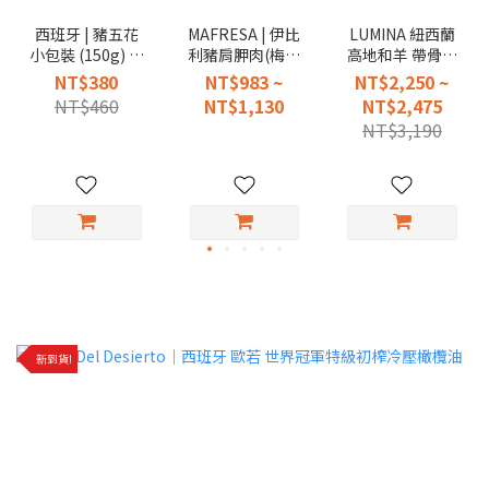
西班牙 | 豬五花
MAFRESA | 伊比
LUMINA 紐西蘭
小包裝 (150g) -5
利豬肩胛肉(梅花
高地和羊 帶骨法
包入
肉)
式羊排（ 去蓋）
NT$380
NT$983 ~
NT$2,250 ~
1.kg±10%
NT$460
NT$1,130
NT$2,475
NT$3,190
新到貨!