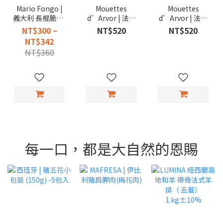
Mario Fongo |
Mouettes
Mouettes
義大利 長棍脆餅/
d’Arvor | 法國
d’Arvor | 法國
短棍餅乾/圓脆餅
精選檸檬沙丁魚
精選油漬沙丁魚
NT$300 ~
NT$520
NT$520
罐頭 115g
111g
NT$342
NT$360
每一口，都是大自然的恩賜