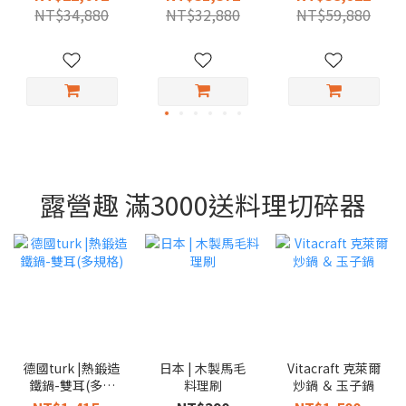
寸）
（多尺寸）
NT$34,880
NT$32,880
NT$59,880
露營趣 滿3000送料理切碎器
德國turk |熱鍛造
日本 | 木製馬毛
Vitacraft 克萊爾
鐵鍋-雙耳(多規
料理刷
炒鍋 ＆ 玉子鍋
格)