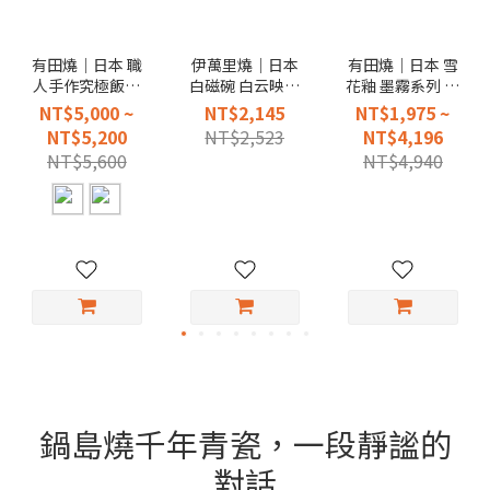
有田燒｜日本 職
伊萬里燒｜日本
有田燒｜日本 雪
人手作究極飯鍋
白磁碗 白云映月
花釉 墨霧系列 二
(贈送有田燒 銀砂
壺
重高台皿
NT$5,000 ~
NT$2,145
NT$1,975 ~
小飯碗二只)
NT$5,200
NT$2,523
NT$4,196
NT$5,600
NT$4,940
鍋島燒千年青瓷，一段靜謐的
對話