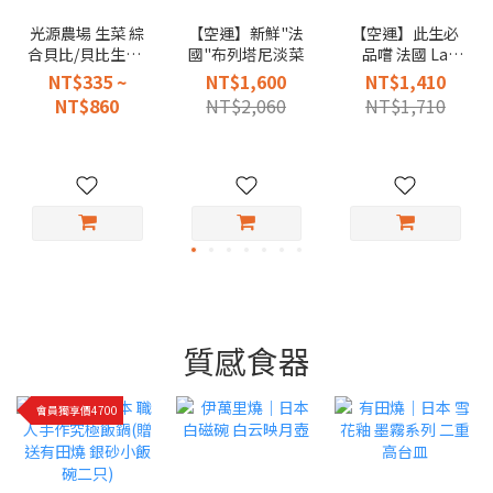
光源農場 生菜 綜
【空運】新鮮"法
【空運】此生必
合貝比/貝比生菜/
國"布列塔尼淡菜
品嚐 法國 La
綜合沙拉
Fermiere 純天然
NT$335 ~
NT$1,600
NT$1,410
手工風味新鮮優
NT$860
NT$2,060
NT$1,710
格 140g（ 6入陶
罐裝）
質感食器
會員獨享價4700