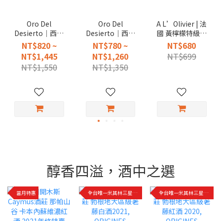
Oro Del
Oro Del
A L’Olivier | 法
Desierto｜西班
Desierto｜西班
國 黃檸檬特級初
牙 歐若 單一品種
牙 歐若 世界冠軍
榨橄欖油 調和油
NT$820 ~
NT$780 ~
NT$680
冷壓特級初榨橄
特級初榨冷壓橄
250ml
NT$1,445
NT$1,260
NT$699
欖油
欖油
NT$1,550
NT$1,350
醇香四溢，酒中之選
當月特惠
全台唯一米其林三星餐廳指定用酒
全台唯一米其林三星餐廳指定用酒