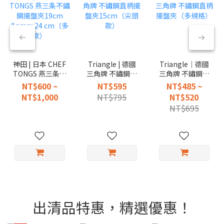
神田 | 日本 CHEF
Triangle | 德國
Triangle｜德國
TONGS 燕三条不
三角牌 不鏽鋼直
三角牌 不鏽鋼直
鏽鋼擺盤夾19cm
柄擺盤夾
柄擺盤夾（多規
NT$600 ~
NT$595
NT$485 ~
& 24 cm（多
15cm（尖頭款）
格）
NT$1,000
NT$795
NT$520
款）
NT$695
出清品特惠，精選優惠！