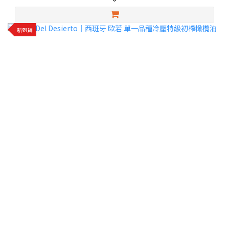
✨還有單一品種特級初榨橄欖油可以選擇喔！
新到貨!