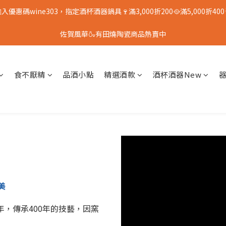
入優惠碼wine303，指定酒杯酒器鍋具🍷滿3,000折200🥘滿5,000折400
佐賀風華🍶有田燒陶瓷商品熱賣中
食不厭精
品酒小點
精選酒款
酒杯酒器New
窯
美
年，傳承400年的技藝，因窯