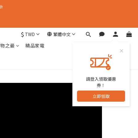
🥂
$
TWD
繁體中文
器物之最
精品家電
請登入領取優惠
券！
立即領取