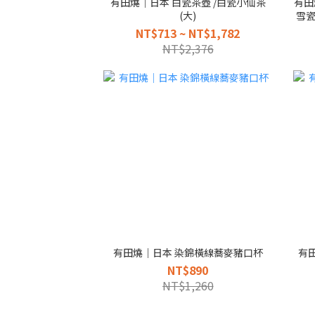
有田燒｜日本 白瓷茶壺 /白瓷小仙茶
有田
(大)
雪
NT$713 ~ NT$1,782
NT$2,376
有田燒｜日本 染錦橫線蕎麥豬口杯
有
NT$890
NT$1,260