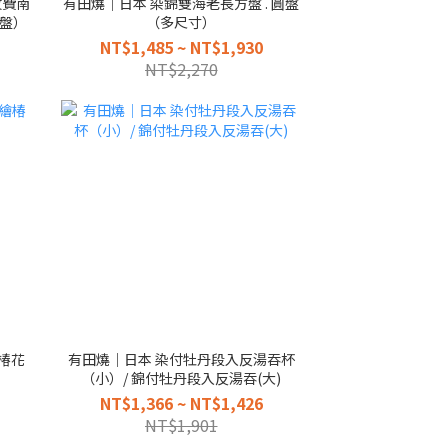
紋費南
有田燒｜日本 染錦雙海老長方盤 . 圓盤
盤）
（多尺寸）
NT$1,485 ~ NT$1,930
NT$2,270
椿花
有田燒｜日本 染付牡丹段入反湯吞杯
（小）/ 錦付牡丹段入反湯吞(大)
NT$1,366 ~ NT$1,426
NT$1,901