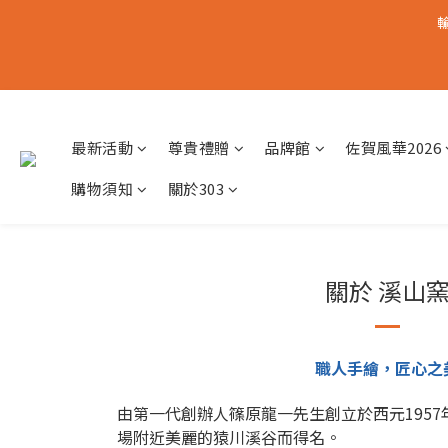
輸
最新活動
尊貴禮贈
品牌館
佐賀風華2026
購物須知
關於303
關於 溪山
職人手繪，匠心之
由第一代創辦人篠原龍一先生創立於西元1957
場附近美麗的猿川溪谷而得名。