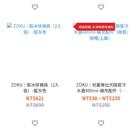
吸嘴預購, 來貨時間待通知
ZOKU｜製冰球模具（2入
ZOKU｜兒童彈出式吸管冷
裝）-藍灰色
水壼400ml-補充配件（吸
管/吸嘴/上蓋）
NT$621
NT$30 ~ NT$235
NT$690
NT$250