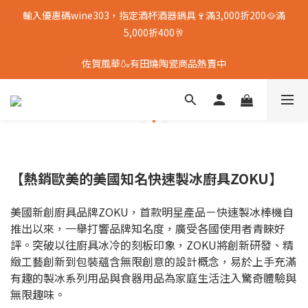
輸入優惠碼wine303，指定酒杯酒器鍋具🍷滿3,000折200🥘滿
5,000折400🥂
佐賀風華🍶有田燒陶瓷商品熱賣中
【熱銷歐美的美國知名快速製冰廚具ZOKU】
美國新創廚具品牌ZOKU，首款明星產品－快速製冰棒機自
推出以來，一舉打響品牌知名度，廣受各國使用者青睞好
評。突破以往廚具冰冷的刻板印象，ZOKU將創新研發、精
緻工藝創新到包裝蘊含無限創意的設計概念，易於上手充滿
有趣的製冰系列用品與食器用品為家庭生活注入驚奇體驗與
無限趣味。