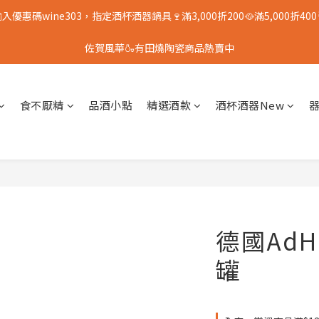
入優惠碼wine303，指定酒杯酒器鍋具🍷滿3,000折200🥘滿5,000折400
佐賀風華🍶有田燒陶瓷商品熱賣中
食不厭精
品酒小點
精選酒款
酒杯酒器New
德國AdH
罐