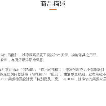
商品描述
的時尚生活配件，以德國高品質工藝設計出美學、功能兼具之用品。
他香料，為廚房增添活潑氣息。
人化的設計立即揭示了其功能：「僅用於辣椒！」優雅的壓克力不銹鋼設計
Werk®，專為最佳切碎乾辣椒（包括種子）而設計。由於劑量精細，處理
，PEPE 榮獲德國設計獎「特別提及」獎。 2010 年，辣椒切刀