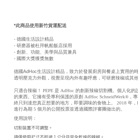
*此商品使用新竹貨運配送
- 德國生活設計精品
- 研磨器被杜拜帆船飯店採用
- 創新、功能、美學與品質兼具
- 國際大獎獲獎無數
德國AdHoc生活設計精品，致力於發展廚房與餐桌上實用
透明壓克力外觀，視覺呈現內外有趣呼應，可研磨辣椒或其
只適合辣椒！ PEPE 是 AdHoc 的創新辣椒切割機。個
的東西。它擁有受專利保護的原創 AdHoc Schneid
終只到達您真正想要的地方，即要調味的食物上。 2018 年
進行為期 5 個月的公開投票並透過國際評審團做出的。
使用說明：
切割裝置不可調整。
請僅使用尺寸不超過 1 公分且完全乾燥的辣椒。