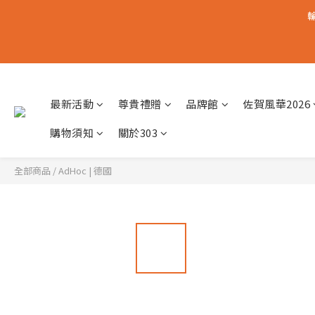
輸
最新活動
尊貴禮贈
品牌館
佐賀風華2026
購物須知
關於303
全部商品
/
AdHoc | 德國