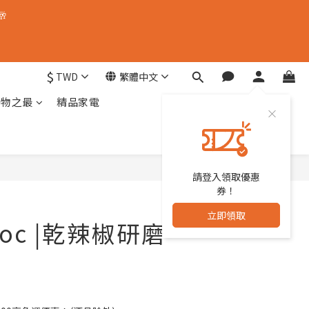
🥂
$
TWD
繁體中文
器物之最
精品家電
請登入領取優惠
立即購買
券！
立即領取
oc |乾辣椒研磨