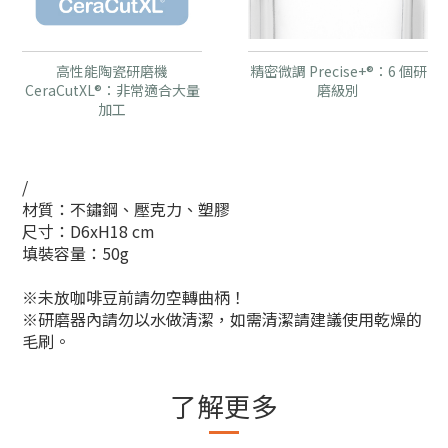
高性能陶瓷研磨機
精密微調 Precise+®：6 個研
CeraCutXL®：非常適合大量
磨級別
加工
/
材質：不鏽鋼、壓克力、塑膠
尺寸：D6xH18 cm
填裝容量：50g
※未放咖啡豆前請勿空轉曲柄！
※研磨器內請勿以水做清潔，如需清潔請建議使用乾燥的
毛刷。
了解更多