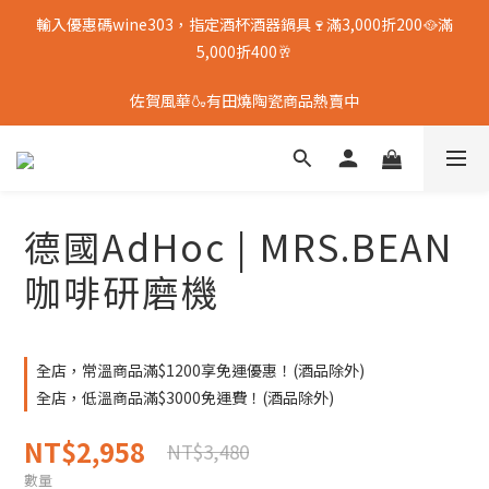
輸入優惠碼wine303，指定酒杯酒器鍋具🍷滿3,000折200🥘滿
5,000折400🥂
佐賀風華🍶有田燒陶瓷商品熱賣中
德國AdHoc | MRS.BEAN
咖啡研磨機
全店，常溫商品滿$1200享免運優惠！(酒品除外)
全店，低溫商品滿$3000免運費！(酒品除外)
NT$2,958
NT$3,480
數量