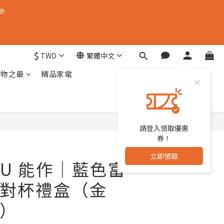
🥂
$
TWD
繁體中文
器物之最
精品家電
請登入領取優惠
立即購買
券！
立即領取
KU 能作｜藍色富
對杯禮盒（金
）