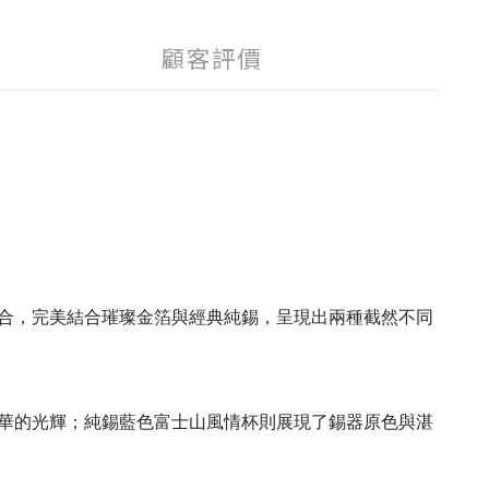
顧客評價
合，完美結合璀璨金箔與經典純錫，呈現出兩種截然不同
華的光輝；純錫藍色富士山風情杯則展現了錫器原色與湛