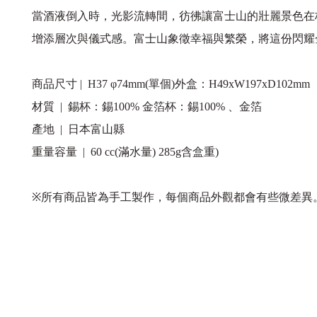
當酒液倒入時，光影流轉間，彷彿讓富士山的壯麗景色在
增添層次與儀式感。富士山象徵幸福與繁榮，將這份閃耀
商品尺寸 | H37 φ74mm(單個)外盒：H49xW197xD102mm
材質 | 錫杯：錫100% 金箔杯：錫100% 、金箔
產地 | 日本富山縣
重量容量 | 60 cc(滿水量) 285g含盒重)
※所有商品皆為手工製作，每個商品外觀都會有些微差異