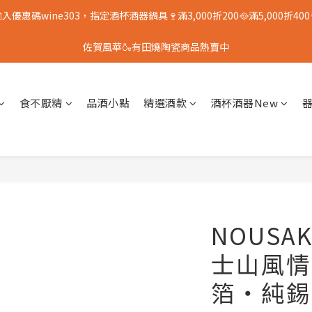
入優惠碼wine303，指定酒杯酒器鍋具🍷滿3,000折200🥘滿5,000折400
佐賀風華🍶有田燒陶瓷商品熱賣中
食不厭精
品酒小點
精選酒款
酒杯酒器New
NOUSA
士山風情
箔・純錫