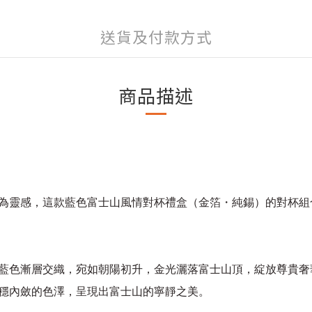
送貨及付款方式
商品描述
為靈感，這款藍色富士山風情對杯禮盒（金箔・純錫）的對杯組
藍色漸層交織，宛如朝陽初升，金光灑落富士山頂，綻放尊貴奢
穩內斂的色澤，呈現出富士山的寧靜之美。