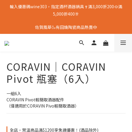
輸入優惠碼wine303，指定酒杯酒器鍋具🍷滿3,000折200🥘滿
5,000折400🥂
佐賀風華🍶有田燒陶瓷商品熱賣中
CORAVIN｜CORAVIN
Pivot 瓶塞（6入）
一組6入
CORAVIN Pivot輕簡取酒器配件
（僅適用於CORAVIN Pivo輕簡取酒器）
全店，常溫商品滿$1200享免運優惠！(酒品除外)