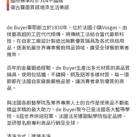
國際標準AISI 304不鏽鋼
復古霧面質感增添生活美感
de Buyer畢耶創立於1830年，位於法國小鎮Vosges，由
技藝高超的工匠代代相傳，將傳統工法結合當代最新科
技，在自家工廠設計製造出無數優質鍋具及各式烘焙用
品。逐漸拓展世界專業餐廚用品領域，廣受全球餐廚業者
推崇。
百年的金屬鍛造經驗，de Buyer生產出多元材質的高品質
鍋具，使用包括鐵、不鏽鋼、銅及鋁等多樣材質，每一環
節都在法國自家廠房嚴格品管，讓消費者拿到優質的商
品。
與法國各廚藝學院及業界專業人士的合作是使商品不斷能
精益求精的最大助力。de Buyer現今已是法國各大藍帶學
院、6屆世界烘培冠軍、法國法芙娜甜點學院指定品牌，
並研發名廚專利商品行銷至全球。
清洗方式｜建議手洗