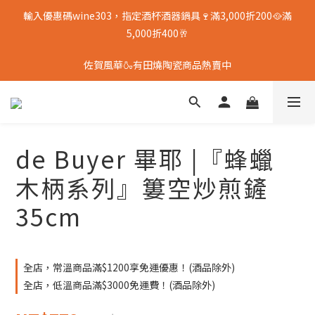
輸入優惠碼wine303，指定酒杯酒器鍋具🍷滿3,000折200🥘滿
5,000折400🥂
佐賀風華🍶有田燒陶瓷商品熱賣中
de Buyer 畢耶 |『蜂蠟
木柄系列』簍空炒煎鏟
35cm
全店，常溫商品滿$1200享免運優惠！(酒品除外)
全店，低溫商品滿$3000免運費！(酒品除外)