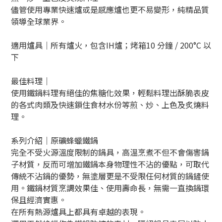
儘管使用專業快速爐或是感應爐也更不易變形，純精品質
領導全球業界。
適用爐具｜所有爐火，包含IH爐；烤箱10 分鐘 / 200°C 以
下
最佳料理｜
使用鐵鍋料理有絕佳的焦糖化效果，輕鬆料理出酥脆表皮
的各式肉類及快速鎖住食材水份等
煎、炒、上色及炙燒料
理
。
系列介紹｜原礦蜂蠟鐵鍋
完全不受火源溫度限制的鍋具，高溫烹煮不但不會傷害鍋
子材質，反而可增加鐵鍋本身物理性不沾的優點，可取代
傳統不沾鍋的優勢，無塗層更是不受限任何材質的鍋鏟使
用。鐵鍋材質烹調效果佳、使用壽命長，無需一直換鍋環
保且經濟實惠。
在所有熱源爐具上都具有卓越的表現。