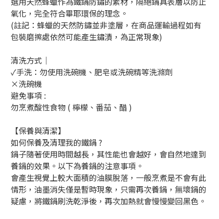
選用天然蜂蠟作為鐵鍋防鏽的素材，隔絕鍋具表層以防止
氧化，完全符合畢耶環保的理念。
(註記：蜂蠟的天然防鏽並非塗層，在商品運輸過程如有
包裝磨擦處依然可能產生鏽漬，為正常現象)
清洗方式｜
✓手洗：勿使用洗碗機、肥皂或洗碗精等洗滌劑
×洗碗機
避免事項 :
勿烹煮酸性食物 ( 檸檬、番茄、醋 )
【保養與清潔】
如何保養及清理我的鐵鍋 ?
鍋子隨著使用時間越長，其性能也會越好，會自然地達到
養鍋的效果。以下為養鍋的注意事項。
會產生視覺上較大面積的油膜脫落，一般烹煮是不會有此
情形，油墨消失僅是暫時現象，只需再次養鍋，無壞鍋的
疑慮，將鐵鍋刷洗乾淨後，再次加熱就會慢慢變回黑色。