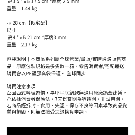
高3.5 * ⌀B 17.5 cm *厚度 2.5 mm
重量｜
1.44
kg
-⌀ 28 cm
【限宅配】
尺寸｜
高4 * ⌀B 21 cm *厚度3 mm
重量｜
2.17
kg
包裝說明｜本商品系列屬全球營業/量販/實體通路販售商
品，原廠包裝規格是多隻數一箱，零售消費者/宅配運送
購買會以PE塑膠套袋保護。 全球同步
購買注意事項｜
⚠️
因西式料理習慣，畢耶平底鍋款無適用原廠鍋蓋建議。
⚠️依據消費者保護法，7天鑑賞期為猶豫期，非試用期，
若商品經拆封、食用、失溫、保存不良等因素導致商品變
質與損毀，則無法接受您退換貨申請。