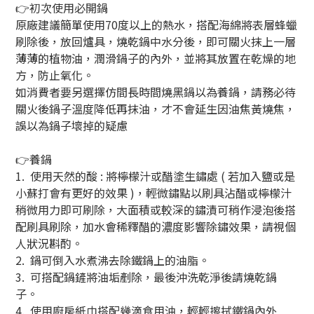
👉初次使用必開鍋
原廠建議簡單使用70度以上的熱水，搭配海綿將表層蜂蠟
刷除後，放回爐具，燒乾鍋中水分後，即可關火抹上一層
薄薄的植物油，潤滑鍋子的內外，並將其放置在乾燥的地
方，防止氧化。
如消費者要另選擇仿間長時間燒黑鍋以為養鍋，請務必待
關火後鍋子溫度降低再抹油，才不會延生因油焦黃燒焦，
誤以為鍋子壞掉的疑慮
👉養鍋
1. 使用天然的酸 : 將檸檬汁或醋塗生鏽處 ( 若加入鹽或是
小蘇打會有更好的效果 )，輕微鏽點以刷具沾醋或檸檬汁
稍微用力即可刷除，大面積或較深的鏽漬可稍作浸泡後搭
配刷具刷除，加水會稀釋醋的濃度影響除鏽效果，請視個
人狀況斟酌。
2. 鍋可倒入水煮沸去除鐵鍋上的油脂。
3. 可搭配鍋鏟將油垢剷除，最後沖洗乾淨後請燒乾鍋
子。
4. 使用廚房紙巾搭配幾滴食用油，輕輕擦拭鐵鍋內外