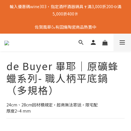
輸入優惠碼wine303，指定酒杯酒器鍋具🍷滿3,000折200🥘滿
5,000折400🥂
佐賀風華🍶有田燒陶瓷商品熱賣中
de Buyer 畢耶｜原礦蜂
蠟系列- 職人柄平底鍋
（多規格）
24cm、28cm因材積規定，超商無法寄送，限宅配
厚度2~4 mm