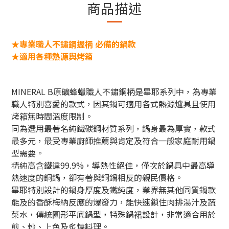
商品描述
★專業職人不鏽鋼握柄 必備的鍋款
★適用各種熱源與烤箱
MINERAL B原礦蜂蠟職人不鏽鋼柄是畢耶系列中，為專業
職人特別喜愛的款式，因其鍋可適用各式熱源爐具且使用
烤箱無時間溫度限制。
同為選用最著名純鐵碳鋼材質系列，鍋身最為厚實，款式
最多元，最受專業廚師推薦與肯定及符合一般家庭耐用鍋
型需要。
精純高含鐵達99.9%，導熱性絕佳，僅次於鍋具中最高導
熱速度的銅鍋，卻有著與銅鍋相反的親民價格。
畢耶特別設計的鍋身厚度及鐵純度，業界無其他同質鍋款
能及的香酥梅納反應的爆發力，能快速鎖住肉排湯汁及蔬
菜水，
傳統圓形平底鍋型，特殊鍋裙設計，非常適合用於
煎、炒、上色及炙燒料理。