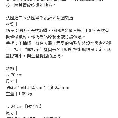
後，將其置於乾燥的地方。
法國進口×法國畢耶設計×法國製造
材質｜
鍋身：99.9%天然純鐵，非回收金屬。選用100%天然有
機蜂蠟噴封，作為新鍋原裝出廠防鏽保護。
手柄：不鏽鋼，符合人體工程學的特殊防熱設計烹煮不燙
手。採用“鐵娘子”堅固著名的鉚釘技術與鍋身固定，無
空隙可乘，衛生且穩固的握持。
規格｜
-⌀ 20 cm
尺寸｜
高3.3 * ⌀B 14.0 cm *厚度 2.5 mm
重量｜
1.09
kg
-⌀ 24 cm
【限宅配】
尺寸｜