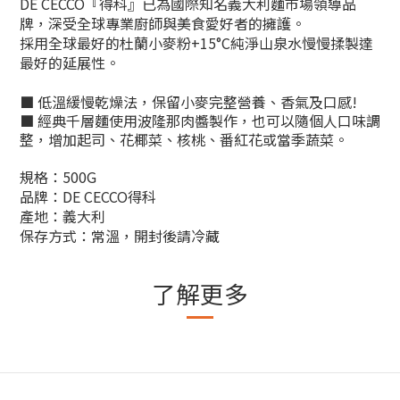
DE CECCO『得科』已為國際知名義大利麵市場領導品
牌，深受全球專業廚師與美食愛好者的擁護。
採用全球最好的杜蘭小麥粉+15°C純淨山泉水慢慢揉製達
最好的延展性。
■ 低溫緩慢乾燥法，保留小麥完整營養、香氣及口感!
■
經典千層麵使用
波隆那肉醬製作，也可以隨個人口味調
整，增加
起司、花椰菜、核桃、番紅花或當季蔬菜。
規格：500G
品牌：DE CECCO得科
產地：義大利
保存方式：常溫，開封後請冷藏
了解更多