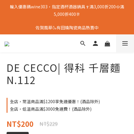
輸入優惠碼wine303，指定酒杯酒器鍋具🍷滿3,000折200🥘滿
5,000折400🥂
佐賀風華🍶有田燒陶瓷商品熱賣中
DE CECCO| 得科 千層麵
N.112
全店，常溫商品滿$1200享免運優惠！(酒品除外)
全店，低溫商品滿$3000免運費！(酒品除外)
NT$200
NT$229