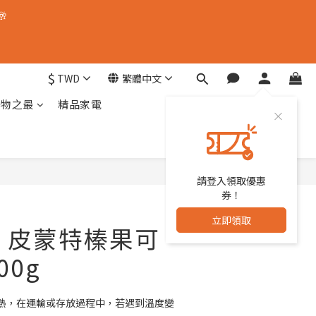
🥂
$
TWD
繁體中文
器物之最
精品家電
請登入領取優惠
立即購買
券！
立即領取
i | 皮蒙特榛果可
00g
熱，在運輸或存放過程中，若遇到溫度變