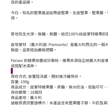
良的產品線。
今日，知名的堅果產品如帶皮堅果、去皮堅果、堅果醬、
用。
質地完全光滑，無糖、無鹽，給您100％純皮蒙特榛果的
皮埃蒙特 （義大利語: Piemonte）是義大利西北的一個大
製造，品質經由嚴格把關。
Pariani 的榛果抹醬成份單純，榛果來源自正統義
或搭配冰淇淋。
保存方式: 放置陰涼處，開封後冷藏保存。
容量: 100g
商品成分：皮蒙特榛果醬、蔗糖、無水奶油、低脂可可、
保存期限：18個月
商品產地：義大利
過敏原資訊警語標示：本產品含有堅果種子類、牛奶及其