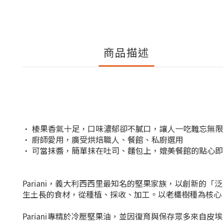
商品描述
• 榛果香氣十足，口味濃郁卻不膩口，讓人一吃難忘無
• 廚師愛用，廣受烘焙職人、餐館、私廚選用
• 可當抹醬，簡單抹在吐司、麵包上，媲美餐館的點心
Pariani，義大利西西里最知名的堅果家族，以創新的「泛
生土長的食材，從種植、採收、加工。以老欉樹種為核心
Pariani專精於冷壓堅果油，並因復育與保存眾多來