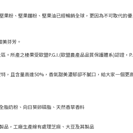
堅果粉、堅果麵粉、堅果油已經暢銷全球，更因為不可取代的優
甜美芬芳。
區。所產之榛果受歐盟P.G.I.
(歐盟農產品品質保護體系)認證
，P
大利皮蒙特，且含量高達50%，香氣甜美濃郁卻不膩口，給大家一個
全脂奶粉、向日葵卵磷脂、天然香草香料
製品，工廠生產線有處理芝麻、大豆及其製品