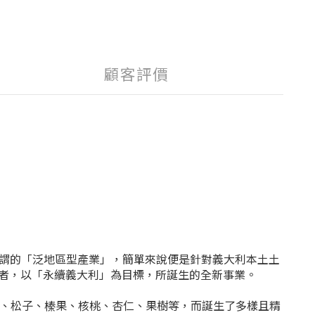
顧客評價
始行業。所謂的「泛地區型產業」，簡單來說便是針對義大利本土土
者，以「永續義大利」為目標，所誕生的全新事業。
心果、松子、榛果、核桃、杏仁、果樹等，而誕生了多樣且精