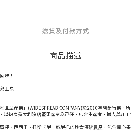
送貨及付款方式
商品描述
限回味！
即刻上桌
地區型產業」(WIDESPREAD COMPANY)於2010年開
，以復育義大利沒落堅果產業為己任，結合生產者、職人與加工
自皮埃蒙特、西西里、托斯卡尼、威尼托的珍貴傳統農產，包含開