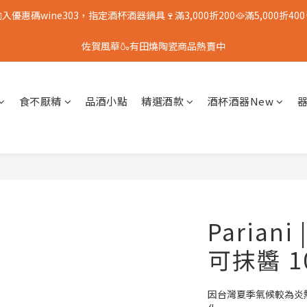
入優惠碼wine303，指定酒杯酒器鍋具🍷滿3,000折200🥘滿5,000折400
佐賀風華🍶有田燒陶瓷商品熱賣中
食不厭精
品酒小點
精選酒款
酒杯酒器New
Parian
可抹醬 1
因台灣夏季氣候較為炎