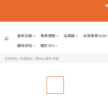
輸
最新活動
尊貴禮贈
品牌館
佐賀風華2026
購物須知
關於303
全部商品
/
料理聖品
/
調味品 醬料 果醬