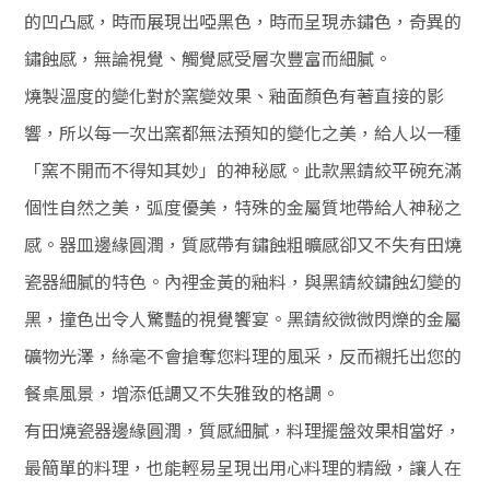
的
凹凸感
，時而展現出啞黑色，時而呈現赤鏽色，奇異的
鏽蝕感，無論視覺、觸覺感受層次豐富而細膩。
燒製溫度的變化對於窯變效果、釉面顏色有著直接的影
響，所以每一次出窯都無法預知的變化之美，給人以一種
「窯不開而不得知其妙」的神秘感。
此款黑錆絞平碗充滿
個性自然之美，弧度優美，特殊的金屬質地帶給人神秘之
感。
器皿邊緣圓潤
，
質感帶有鏽蝕粗曠感卻又不失有田燒
瓷器細膩的特色。
內裡金黃的釉料，與黑錆絞鏽蝕幻變的
黑，撞色出令人驚豔的視覺饗宴。
黑錆絞微微閃爍的金屬
礦物光澤，
絲毫不會搶奪您料理的風采，反而襯托出您的
餐桌風景，增添低調又不失雅致的格調。
有田燒瓷器邊緣圓潤，質感細膩，料理擺盤效果相當好，
最簡單的料理，也能輕易呈現出用心料理的精緻，讓人在