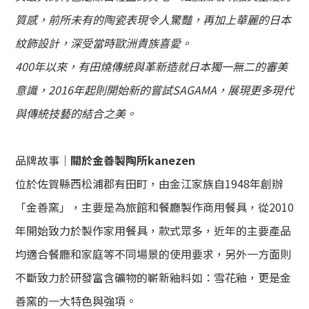
質感，前所未有的陶瓷表現令人驚豔，再加上華麗的日本
紋飾設計，深受當時歐洲貴族喜愛。
400年以來，有田燒傳統與革新造就日本獨一無二的審美
意識，
2016年起則開始新的嘗試SAGAMA，展現更多現代
與傳統技藝的結合之美
。
品牌故事｜
關於
金善製陶所kanezen
位於佐賀縣西松浦郡有田町，由金江家族自1948年創辦
「金善窯」，主要是為旅館和餐廳製作商用餐具，從2010
年開始致力於製作家用餐具，款式眾多，近年的主要產品
均適合餐廳和家庭等不同場景的使用要求，另外一方面則
不斷致力於研發富含礦物的嶄新釉料如：雪花釉，更是金
善窯的一大特色與強項。