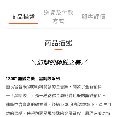
送貨及付款
商品描述
顧客評價
方式
商品描述
＼幻變的鏽蝕之美／
1300° 窯變之美｜黑錆絞系列
擅長富含礦物的釉料開發的金善窯，開發了全新釉料
─「黑錆絞」，
是一種彷彿金屬銅變色般的窯變釉料。
釉藥中含豐富的礦物質，經過1300度高溫燒製下，產生自
然的窯變，使得
釉面呈現特殊的金屬質感，肌理有著奇特