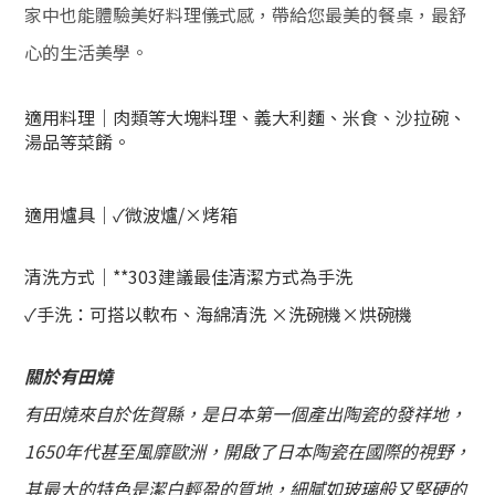
家中也能體驗美好料理儀式感，帶給您最美的餐桌，最舒
心的生活美學。
適用料理｜肉類等大塊料理、義大利麵、米食、沙拉碗、
湯品等菜餚
。
適用爐具｜
✓微波爐/
×
烤箱
清洗方式｜
**303建議最佳清潔方式為手洗
✓
手洗：
可搭以軟布、海綿清洗
×
洗碗機
×烘碗機
關於有田燒
有田燒來自於佐賀縣，是日本第一個產出陶瓷的發祥地，
1650年代甚至風靡歐洲，開啟了日本陶瓷在國際的視野，
其
最大的特色是
潔白輕盈的質地，細膩如玻璃般又堅硬的