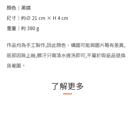
顏色｜黑錆
尺寸｜約∅ 21 cm × H 4 cm
重量｜約 380 g
作品均為手工製作,
因此顏色、構圖可能與圖片略有差異,
底部因無上釉,髒汙只需清水搓洗即可,
不屬於瑕疵品退換
貨範圍
。
了解更多