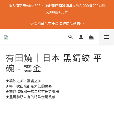
輸入優惠碼wine303，指定酒杯酒器鍋具🍷滿3,000折200🥘滿
5,000折400🥂
佐賀風華🍶有田燒陶瓷商品熱賣中
有田燒｜日本 黑錆絞 平
碗 - 雲金
★鏽蝕之美，窯變之美
★每一次出窯都是未知的驚喜
★窯變造就獨一無二的有田燒瓷器
★呈現前所未有的特殊金屬質感