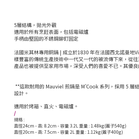
5層結構，拋光外觀
適用於所有烹飪表面，包括電磁爐
手柄由堅固的不銹鋼鉚釘固定
法國米其林專用銅鍋 |
成立於1830 年在法國西北諾曼地Vi
樣豐富的傳統生產技術中一代又一代的被流傳下來，從往至
產品也被提供至家用市場，深受人們的喜愛不已。其優良
**這款耐用的 Mauviel 煎鍋是 M'Cook 系列，採
設計。
適用於烤箱、直火、電磁爐。
/
規格 :
直徑24cm - 高: 8.2cm - 容量 3.2L 重量 : 1.48kg(蓋子540g)
直徑20cm - 高: 7.5cm - 容量 2L 重量 : 1.12kg(蓋子400g)