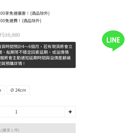
00享免運優惠！(酒品除外)
00免運費！(酒品除外)
T$16,880
貨時間預計4～6個月，若有現貨將會立
關、船期等不穩定因素延期，或溢價情
客服將會主動通知延期時間與溢價差額補
況與預購詳情！
m
∅ 24cm
品
(最多 1 件)