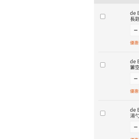
de
長匙
優惠價
de
簍空
優惠價
de
湯勺