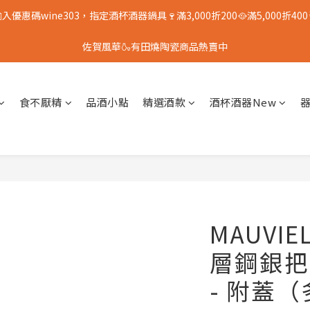
入優惠碼wine303，指定酒杯酒器鍋具🍷滿3,000折200🥘滿5,000折400
佐賀風華🍶有田燒陶瓷商品熱賣中
食不厭精
品酒小點
精選酒款
酒杯酒器New
MAUVIE
層鋼銀把
- 附蓋