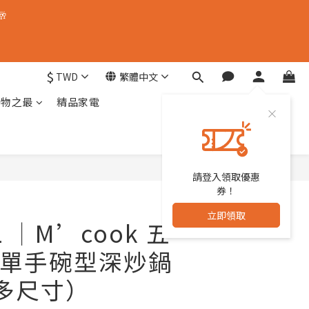
🥂
$
TWD
繁體中文
器物之最
精品家電
請登入領取優惠
立即購買
券！
立即領取
L │M’cook 五
單手碗型深炒鍋
（多尺寸）