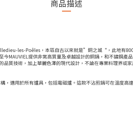
商品描述
lledieu-les-Poêles，本區自古以來就是”銅之城“，此地有
今MAUVIEL提供非常高質量及卓越設計的銅鍋，和不鏽鋼產
的品質技術，加上華麗色澤的現代設計，不論在專業料理界或家
用 5 層結構，適用於所有爐具，包括電磁爐。這款不沾煎鍋可在
溫度
高達 