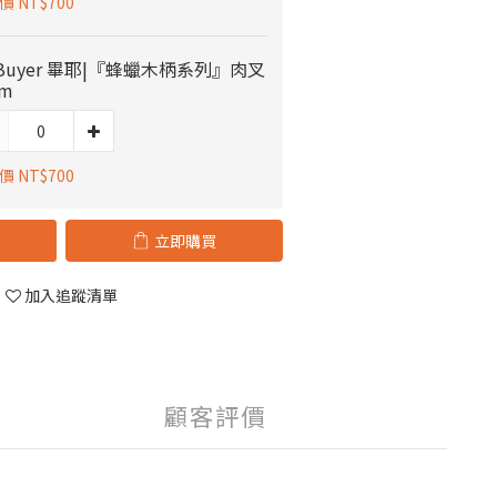
 NT$700
 Buyer 畢耶|『蜂蠟木柄系列』肉叉
cm
 NT$700
立即購買
加入追蹤清單
顧客評價