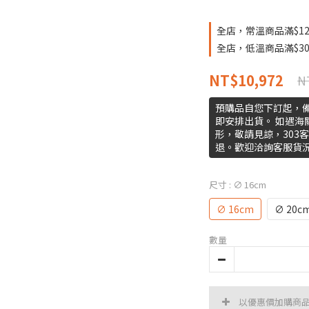
全店，常溫商品滿$12
全店，低溫商品滿$30
NT$10,972
N
預購品自您下訂起，備
即安排出貨。 如遇海
形，敬請見諒，303
退。歡迎洽詢客服貨
尺寸
: ∅ 16cm
∅ 16cm
∅ 20c
數量
以優惠價加購商