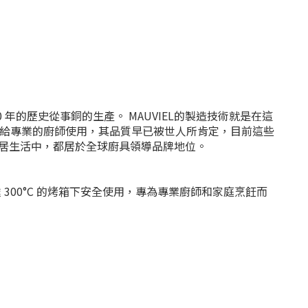
800 年的歷史從事銅的生產。 MAUVIEL的製造技術就是在這
品給專業的廚師使用，其品質早已被世人所肯定，目前這些
居生活中，都居於全球廚具領導品牌地位。
300°C 的
烤箱
下
安全
使用，專為專業廚師和家庭烹飪而