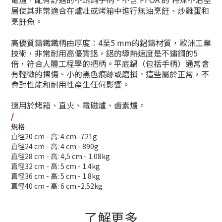
層使其非常適合在爐灶或烤箱中進行無油烹飪、炒雞蛋和
烹飪魚。
高優質鑄鐵鐵柄
由厚度：4至5 mm的鋁鑄材質，歐洲工業
技術，非常耐用
高優質鋁，鋁的導熱速度是不鏽鋼的5
倍，
符合人體工程學的把柄
。
平底鍋（包括手柄）通常會
有輕微的擦傷、小的黑色痕跡或磨損。這些屬於正常，不
會對性能和耐用性產生任何影響。
適用於烤箱、直火、電磁爐、鹵素爐。
/
規格 :
直徑20 cm - 高: 4 cm -721g
直徑24 cm - 高: 4 cm - 890g
直徑28 cm - 高: 4,5 cm - 1.08kg
直徑32 cm - 高: 5 cm - 1.4kg
直徑36 cm - 高: 5 cm - 1.8kg
直徑40 cm - 高: 6 cm -2.52kg
了解更多