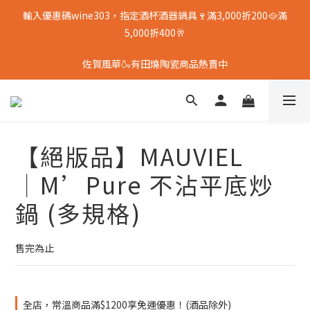
輸入優惠碼wine303，指定酒杯酒器鍋具🍷滿3,000折200🥘滿
5,000折400🥂
佐賀風華🍶有田燒陶瓷商品熱賣中
【絕版品】MAUVIEL
│M’Pure 不沾平底炒
鍋 (多規格)
售完為止
全店，常溫商品滿$1200享免運優惠！(酒品除外)