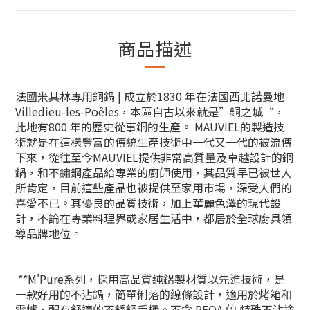
商品描述
法國米其林專用銅鍋 |
成立於1830 年在法國西北諾曼地
Villedieu-les-Poêles，本區自古以來就是”銅之城“，
此地有800 年的歷史從事銅的生產。 MAUVIEL的製造技
術就是在這樣豐富的傳統生產技術中一代又一代的被流傳
下來，從往至今MAUVIEL提供非常高質量及卓越設計的銅
鍋，和不鏽鋼產品給專業的廚師使用，其品質早已被世人
所肯定，目前這些產品也被提供至家用市場，深受人們的
喜愛不已。其優良的品質技術，加上華麗色澤的現代設
計，不論在專業料理界或家居生活中，都居於全球廚具領
導品牌地位。
**M'Pure系列，採用高品質純鋁製材質以先進技術，是
一款好用的不沾鍋，簡單俐落的線條設計，適用於烤箱和
電爐，配有舒適的不銹鋼手柄。
不含 PFOA 的 特殊不沾塗