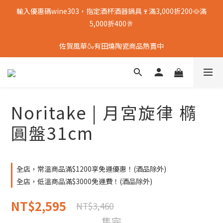
輸入優惠碼wine303，指定酒杯酒器鍋具🍷滿3,000折200🥘滿
5,000折400🥂
佐賀風華🍶有田燒陶瓷商品熱賣中
Noritake | 月宮旋律 橢
圓盤31cm
全店，常溫商品滿$1200享免運優惠！(酒品除外)
全店，低溫商品滿$3000免運費！(酒品除外)
NT$2,595
NT$3,460
售完