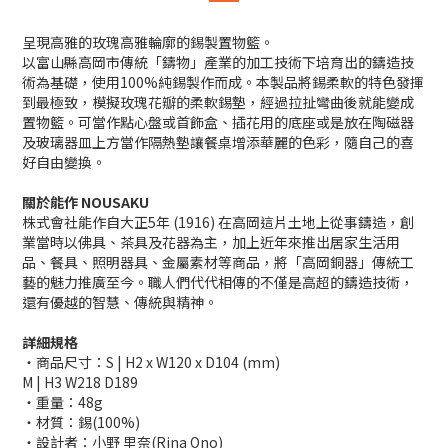
呈現高雅的玫瑰高雅輪廓的錫製置物籃。
以富山縣高岡市傳統「鑄物」產業的加工技術下培育出的鑄造技
術為基礎，使用100%純錫製作而成。本製品將錫柔軟的特色發揮
到最極致，模擬玫瑰花瓣的柔軟錫墊，經過拉扯彎曲後就能變成
置物籃。可當作點心盤或首飾盒、插花用的底座或是放在陶磁器
及玻璃器皿上方當作隔熱墊讓餐桌增添華麗的色彩，隨自己的喜
好自由變換。
關於能作 NOUSAKU
株式會社能作自大正5年 (1916) 在高岡這片土地上從事鑄造，創
業當時以佛具、茶具及花器為主，加上近年來推出居家生活用
品、餐具、照明器具、金屬素材等商品，將「高岡銅器」傳統工
藝的魅力推廣至今。職人們代代相傳的不僅是高超的鑄造技術，
還有優越的智慧、傳統與精神。
詳細規格
・商品尺寸：S | H2 x W120 x D104 (mm)
M | H3 W218 D189
・重量：48g
・材質：錫(100%)
・設計者：小野 里奈(Rina Ono)