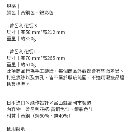
規格｜
顏色｜黃銅色、銀彩色
-曾呂利花瓶 S
尺寸｜寬58 mm*高212 mm
重量｜約350g
-
曾呂利花瓶 L
尺寸｜寬70 mm*高265 mm
重量｜約510g
此項商品
皆為手工鑄造，
每個商品外觀都會有些微差異、
打造痕跡以及
氣孔、
皆不屬於瑕疵範圍
，不適用瑕疵品退
換貨標準。
日本進口×能作設計×富山縣高岡市製造
內容物｜曾呂利花瓶-黃銅色*1、銀彩色*1
材質｜黃銅（銅60%、鋅40%）
使用說明｜