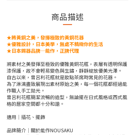
商品描述
★將黃銅之美，發揮極致的黃銅花器
★優雅設計，日本美學，無處不精緻你的生活
★日本錫器品牌─能作，正牌代理
將素材之美發揮至極致的優雅黃銅花瓶，表層有透明保護
漆保護，故不會輕易變色與生鏽，靜靜綻放優美光澤。
自古以來，曾呂利花瓶就是妝點茶席時常見的花器。
為了淋漓盡致展現出素材原始之美，每一個花瓶都經過能
作職人手工拋光。
曾呂利花瓶簡潔流暢的造型，無論擺在日式風格或西式風
格的居家空間都十分和諧。
適用｜插花、擺飾
品牌簡介｜關於能作NOUSAKU