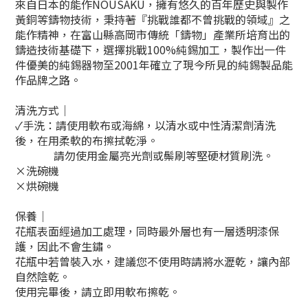
來自日本的能作NOUSAKU，擁有悠久的百年歷史與製作
黃銅等鑄物技術，秉持著『挑戰誰都不曾挑戰的領域』之
能作精神，在富山縣高岡市傳統「鑄物」產業所培育出的
鑄造技術基礎下，選擇挑戰100%純錫加工，製作出一件
件優美的純錫器物至2001年確立了現今所見的純錫製品能
作品牌之路。
清洗方式｜
✓手洗：請使用軟布或海綿，以清水或中性清潔劑清洗
後，在用柔軟的布擦拭乾淨。
請勿使用金屬亮光劑或鬃刷等堅硬材質刷洗。
×洗碗機
×烘碗機
保養｜
花瓶表面經過加工處理，同時最外層也有一層透明漆保
護，因此不會生鏽。
花瓶中若曾裝入水，建議您不使用時請將水瀝乾，讓內部
自然陰乾。
使用完畢後，請立即用軟布擦乾。