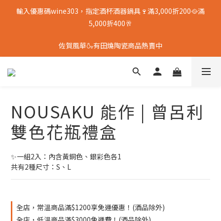
輸入優惠碼wine303，指定酒杯酒器鍋具🍷滿3,000折200🥘滿
5,000折400🥂
佐賀風華🍶有田燒陶瓷商品熱賣中
NOUSAKU 能作 | 曾呂利
雙色花瓶禮盒
✨一組2入：內含黃銅色、銀彩色各1
共有2種尺寸：S、L
全店，常溫商品滿$1200享免運優惠！(酒品除外)
全店，低溫商品滿$3000免運費！(酒品除外)