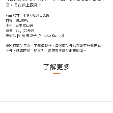
座，擺在桌上觀賞。
商品尺寸 |
H79 x W54 x D28
材質 |
錫100%
產地 |
日本富山縣
重量 |
90g (含外盒)
設計師 |
近藤 美成子 (Minako Kondo)
※所有商品皆為手工鑄造製作，每個商品外觀都會有些微差異。
此外，鑄造時產生的氣孔、流痕皆不屬於瑕疵範圍。
了解更多