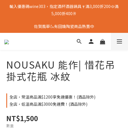
輸入優惠碼wine303，指定酒杯酒器鍋具🍷滿3,000折200🥘滿
5,000折400🥂
佐賀風華🍶有田燒陶瓷商品熱賣中
NOUSAKU 能作| 惜花吊
掛式花瓶 冰紋
全店，常溫商品滿$1200享免運優惠！(酒品除外)
全店，低溫商品滿$3000免運費！(酒品除外)
NT$1,500
數量