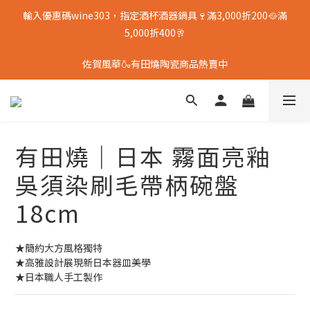
輸入優惠碼wine303，指定酒杯酒器鍋具🍷滿3,000折200🥘滿
5,000折400🥂
佐賀風華🍶有田燒陶瓷商品熱賣中
有田燒｜日本 霧面亮釉
吳須染刷毛帶柄碗盤
18cm
★簡約大方風格獨特
★高雅設計展現新日本器皿美學
★日本職人手工製作