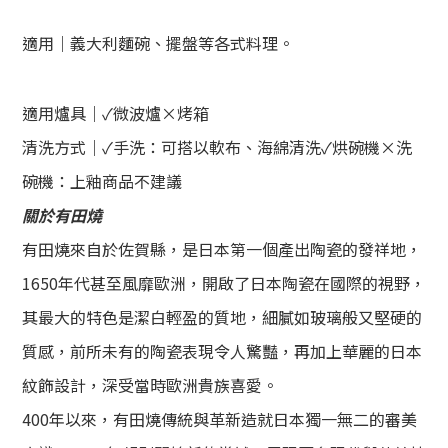
適用｜義大利麵碗、擺盤
等各式料理。
適用爐具｜
✓微波爐
×烤箱
清洗方式｜
✓手洗：可搭以軟布、海綿清洗
✓烘碗機
×洗
碗機：上釉商品不建議
關於有田燒
有田燒來自於佐賀縣，是日本第一個產出陶瓷的發祥地，
1650年代甚至風靡歐洲，開啟了日本陶瓷在國際的視野，
其
最大的特色是
潔白輕盈的質地，細膩如玻璃般又堅硬的
質感，前所未有的陶瓷表現令人驚豔，再加上華麗的日本
紋飾設計，深受當時歐洲貴族喜愛。
400年以來，有田燒傳統與革新造就日本獨一無二的審美