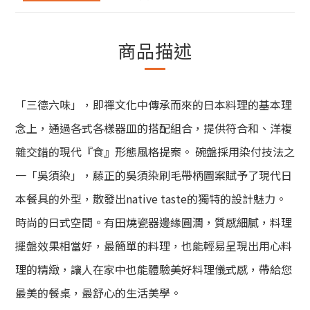
商品描述
「三德六味」，即禪文化中傳承而來的日本料理的基本理
念上，通過各式各樣器皿的搭配組合，提供符合和、洋複
雜交錯的現代『食』形態風格提案。 碗盤採用染付技法之
一「吳須染」，藤正的吳須染刷毛帶柄
圖案賦予了現代日
本餐具的外型，散發出native taste的獨特的設計魅力。
時尚的日式空間。
有田燒瓷器邊緣圓潤，質感細膩，料理
擺盤效果相當好，最簡單的料理，也能輕易呈現出用心料
理的精緻，讓人在家中也能體驗美好料理儀式感，帶給您
最美的餐桌，最舒心的生活美學。