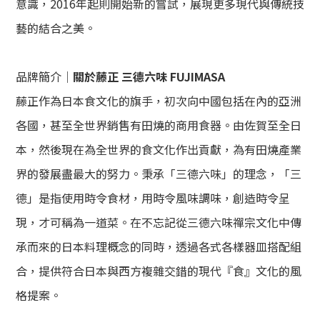
意識，
2016年起則開始新的嘗試，展現更多現代與傳統技
藝的結合之美
。
品牌簡介｜
關於藤正 三德六味 FUJIMASA
藤正作為日本食文化的旗手，初次向中國包括在內的亞洲
各國，甚至全世界銷售有田燒的商用食器。由佐賀至全日
本，然後現在為全世界的食文化作出貢獻，為有田燒產業
界的發展盡最大的努力。秉承「三德六味」的理念，「三
德」是指使用時令食材，用時令風味調味，創造時令呈
現，才可稱為一道菜。在不忘記從三德六味禪宗文化中傳
承而來的日本料理概念的同時，透過各式各樣器皿搭配組
合，提供符合日本與西方
複雜交錯的現代『食』文化的風
格提案。