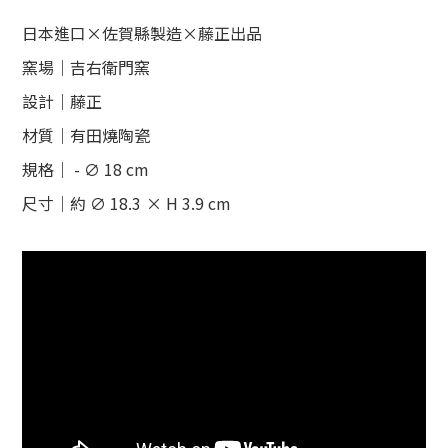
日本進口×佐賀縣製造
×
藤正出品
窯場｜吉右衛門窯
設計｜藤正
材質｜有田燒陶瓷
規格｜
- ∅ 18 cm
尺寸｜約 ∅ 18.3
× H 3.9 cm