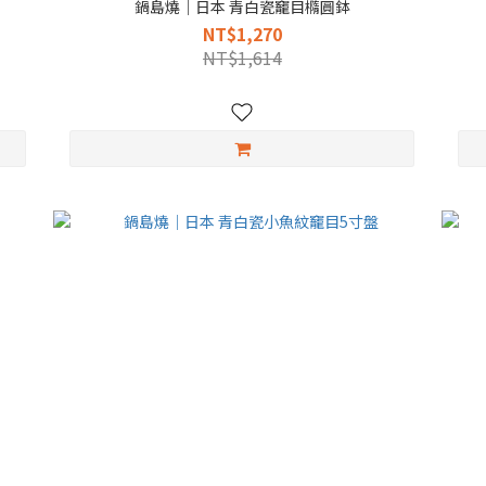
鍋島燒｜日本 青白瓷竉目橢圓鉢
NT$1,270
NT$1,614