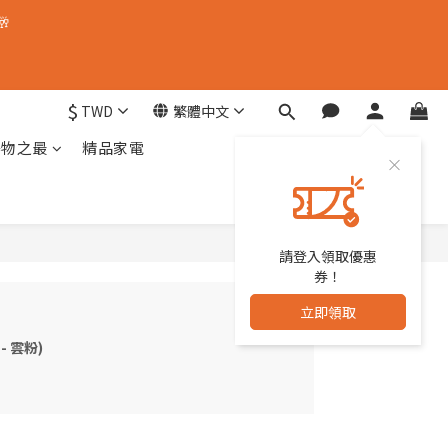
🥂
$
TWD
繁體中文
器物之最
精品家電
請登入領取優惠
券！
立即領取
- 雲粉)