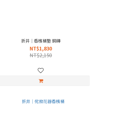
折井｜香檳桶墊 銅磚
NT$1,830
NT$2,150