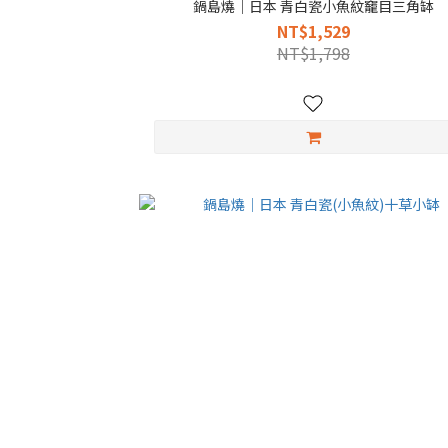
鍋島燒｜日本 青白瓷小魚紋竉目三角缽
NT$1,529
NT$1,798