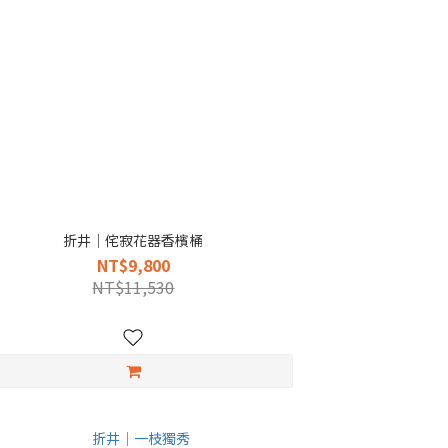
折井｜侘寂花器香檳桶
NT$9,800
NT$11,530