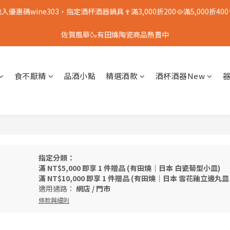
入優惠碼wine303，指定酒杯酒器鍋具🍷滿3,000折200🥘滿5,000折400
佐賀風華🍶有田燒陶瓷商品熱賣中
食不厭精
品酒小點
精選酒款
酒杯酒器New
指定分類：
滿 NT$5,000 即享 1 件贈品 (有田燒｜日本 白瓷菊型小皿)
滿 NT$10,000 即享 1 件贈品 (有田燒｜日本 雪花釉立邊丸皿 
適用通路：
網店
/
門市
條款與細則