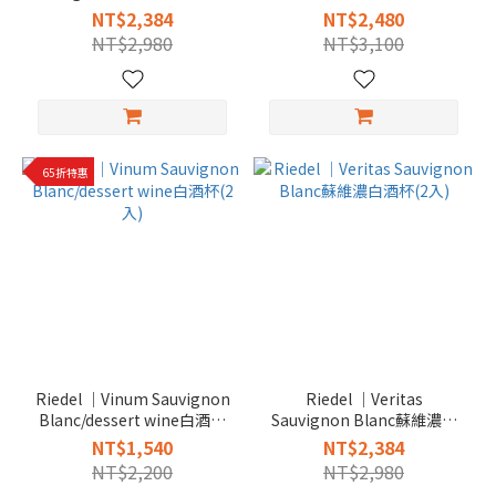
入）
NT$2,384
NT$2,480
NT$2,980
NT$3,100
65折特惠
Riedel │Vinum Sauvignon
Riedel │Veritas
Blanc/dessert wine白酒杯
Sauvignon Blanc蘇維濃白
(2入)
酒杯(2入)
NT$1,540
NT$2,384
NT$2,200
NT$2,980