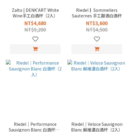
Zalto | DENK'ART White
Riedel┃ Sommeliers
Wine手工白酒杯（2入）
Sauternes 手工甜酒白酒杯
NT$4,680
NT$3,600
NT$5,200
NT$4,500
Riedel｜Performance
Riedel｜Veloce Sauvignon
Sauvignon Blanc 白酒杯（2
Blanc 蘇維濃白酒杯（2入）