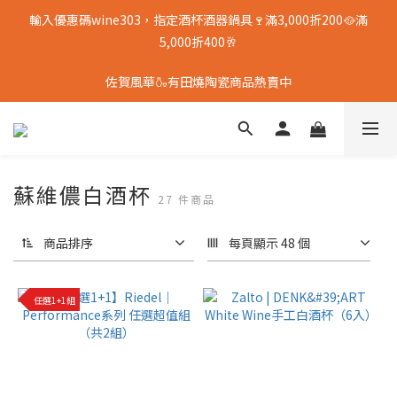
輸入優惠碼wine303，指定酒杯酒器鍋具🍷滿3,000折200🥘滿
5,000折400🥂
佐賀風華🍶有田燒陶瓷商品熱賣中
蘇維儂白酒杯
27 件商品
商品排序
每頁顯示 48 個
任選1+1組