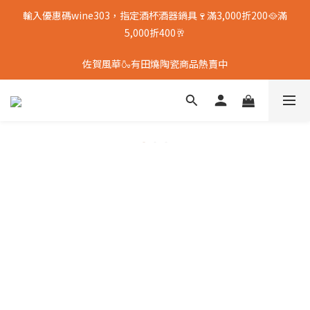
輸入優惠碼wine303，指定酒杯酒器鍋具🍷滿3,000折200🥘滿
5,000折400🥂
佐賀風華🍶有田燒陶瓷商品熱賣中