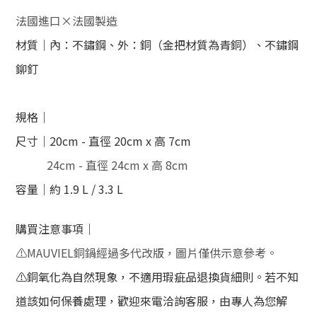
法國進口×法國製造
材質｜內：不鏽鋼、外：銅（金把材質為青銅）、不鏽鋼
鉚釘
規格｜
尺寸｜20cm - 直徑 20cm x 高 7cm
24cm - 直徑 24cm x 高 8cm
容量｜約 1.9 L / 3.3 L
購買注意事項｜
⚠️MAUVIEL銅鍋經過多代改版，圖片僅供示意參考。
⚠️銅氧化為自然現象，不適用瑕疵品退換貨細則。若不知
道該如何保養處理，歡迎來電洽詢客服，由專人為您解