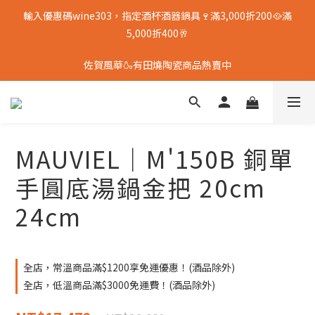
輸入優惠碼wine303，指定酒杯酒器鍋具🍷滿3,000折200🥘滿
5,000折400🥂
佐賀風華🍶有田燒陶瓷商品熱賣中
MAUVIEL｜M'150B 銅單
手圓底湯鍋金把 20cm
24cm
全店，常溫商品滿$1200享免運優惠！(酒品除外)
全店，低溫商品滿$3000免運費！(酒品除外)