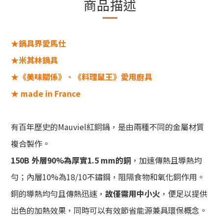
商品描述
★鍋具界愛馬仕
★米其林鍋具
★《美味關係》、《料理鼠王》愛用廚具
★ made in France
有百年歷史的Mauviel紅銅鍋，是由兩種不同的金屬材質
複合製作。
150B 外層90%為厚實1.5 mm的銅
，加速傳熱且導熱均
勻；內層10%為18/10不鏽鋼，阻隔食物和氧化銅作用。
銅的導熱均勻且傳熱迅速，
故僅需用中小火
，便足以提供
出色的加熱效果，同時可以有效節省能源兼具環保概念。