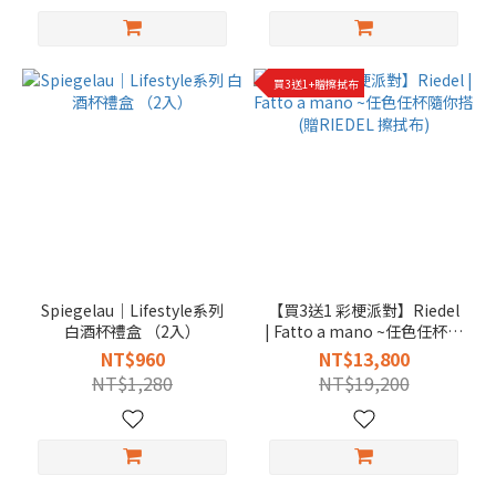
買3送1+贈擦拭布
Spiegelau｜Lifestyle系列
【買3送1 彩梗派對】Riedel
白酒杯禮盒 （2入）
| Fatto a mano ~任色任杯隨
你搭(贈RIEDEL 擦拭布)
NT$960
NT$13,800
NT$1,280
NT$19,200