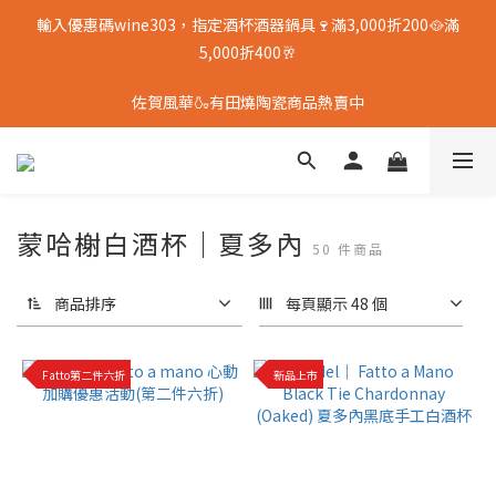
輸入優惠碼wine303，指定酒杯酒器鍋具🍷滿3,000折200🥘滿
5,000折400🥂
佐賀風華🍶有田燒陶瓷商品熱賣中
蒙哈榭白酒杯｜夏多內
50 件商品
商品排序
每頁顯示 48 個
Fatto第二件六折
新品上市