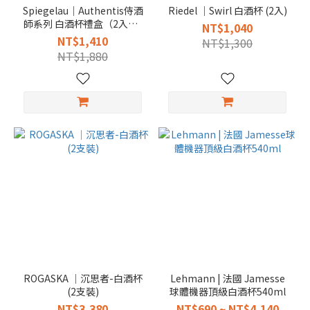
Spiegelau｜Authentis侍酒
Riedel │Swirl 白酒杯 (2入)
師系列 白酒杯禮盒（2入）-
NT$1,040
多規格
NT$1,410
NT$1,300
NT$1,880
ROGASKA │沉思者-白酒杯
Lehmann | 法國 Jamesse
(2支裝)
球體機器頂級白酒杯540ml
NT$3,380
NT$690 ~ NT$4,140