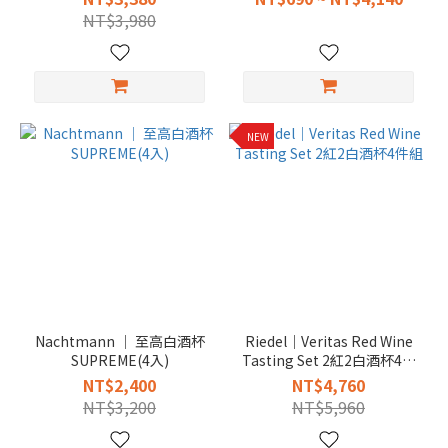
NT$3,980
NEW
Nachtmann │ 至高白酒杯
Riedel｜Veritas Red Wine
SUPREME(4入)
Tasting Set 2紅2白酒杯4件
組
NT$2,400
NT$4,760
NT$3,200
NT$5,960