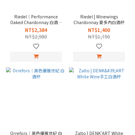
Riedel｜Performance
Riedel | Winewings
Oaked Chardonnay 白酒杯
Chardonnay 夏多內白酒杯
（2入）
NT$2,384
NT$1,400
NT$2,980
NT$1,750
Orrefors｜黑色優雅世紀 白
Zalto | DENK'ART White