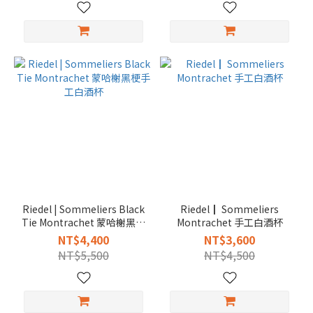
Riedel | Sommeliers Black
Riedel┃ Sommeliers
Tie Montrachet 蒙哈榭黑梗
Montrachet 手工白酒杯
手工白酒杯
NT$4,400
NT$3,600
NT$5,500
NT$4,500