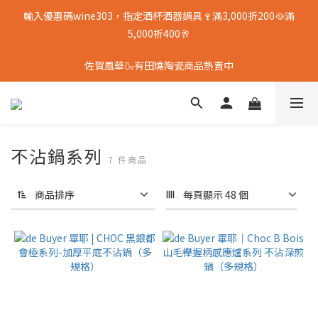
輸入優惠碼wine303，指定酒杯酒器鍋具🍷滿3,000折200🥘滿
5,000折400🥂
佐賀風華🍶有田燒陶瓷商品熱賣中
不沾鍋系列
7 件商品
商品排序
每頁顯示 48 個