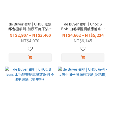
de Buyer 畢耶 | CHOC 黑銀
de Buyer 畢耶｜Choc B
都會極系列-加厚平底不沾鍋
Bois 山毛櫸握柄感應爐系列
（多規格）
不沾深煎鍋（多規格）
NT$2,907 ~ NT$3,460
NT$4,662 ~ NT$5,224
NT$4,070
NT$6,145