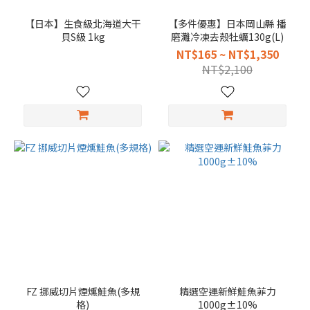
【日本】生食級北海道大干
【多件優惠】日本岡山縣 播
貝S級 1kg
磨灘冷凍去殼牡蠣130g(L)
NT$165 ~ NT$1,350
NT$2,100
FZ 挪威切片煙燻鮭魚(多規
精選空運新鮮鮭魚菲力
格)
1000g±10%