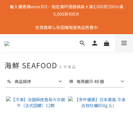
輸入優惠碼wine303，指定酒杯酒器鍋具🍷滿3,000折200🥘滿
5,000折400🥂
佐賀風華🍶有田燒陶瓷商品熱賣中
海鮮 SEAFOOD
8 件商品
商品排序
每頁顯示 48 個