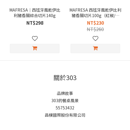
MAFRESA｜西班牙風乾伊比
MAFRESA 西班牙風乾伊比利
利豬香腸綜合切片140g
豬香腸切片100g（紅椒/原
味）
NT$298
NT$230
NT$260
關於303
品牌故事
303的餐桌風景
55753432
昌樸國際股份有限公司