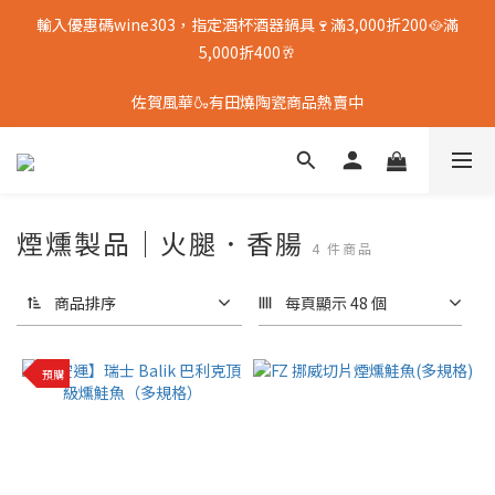
輸入優惠碼wine303，指定酒杯酒器鍋具🍷滿3,000折200🥘滿
5,000折400🥂
佐賀風華🍶有田燒陶瓷商品熱賣中
煙燻製品｜火腿．香腸
4 件商品
商品排序
每頁顯示 48 個
預購