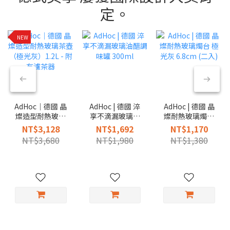
定。
NEW
AdHoc｜德國 晶
AdHoc | 德國 淬
AdHoc | 德國 晶
燦造型耐熱玻璃
享不滴漏玻璃油
燦耐熱玻璃燭台
茶壺（極光灰）
醋調味罐 300ml
極光灰 6.8cm (二
NT$3,128
NT$1,692
NT$1,170
1.2L - 附有濾茶
入)
NT$3,680
NT$1,980
NT$1,380
器