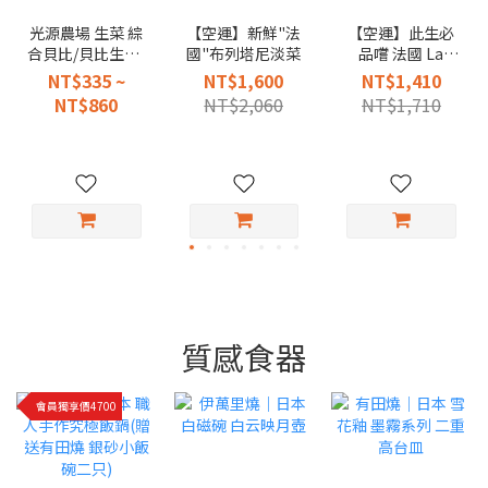
光源農場 生菜 綜
【空運】新鮮"法
【空運】此生必
合貝比/貝比生菜/
國"布列塔尼淡菜
品嚐 法國 La
綜合沙拉
Fermiere 純天然
NT$335 ~
NT$1,600
NT$1,410
手工風味新鮮優
NT$860
NT$2,060
NT$1,710
格 140g（ 6入陶
罐裝）
質感食器
會員獨享價4700