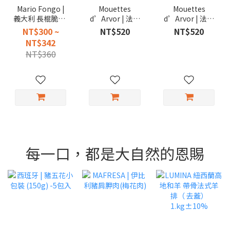
Mario Fongo |
Mouettes
Mouettes
義大利 長棍脆餅/
d’Arvor | 法國
d’Arvor | 法國
短棍餅乾/圓脆餅
精選檸檬沙丁魚
精選油漬沙丁魚
NT$300 ~
NT$520
NT$520
罐頭 115g
111g
NT$342
NT$360
每一口，都是大自然的恩賜