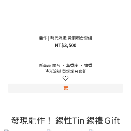
能作 | 時光流逝 黃銅燭台套組
NT$3,500
新商品 燭台 · 薰香座 · 擴香
時光流逝 黃銅燭台套組
這是一款能以聲音傳遞時間流逝的特別燭台套組，隨著蠟燭的慢
慢地融化，燭上的黃銅釘瞬間落下，發出如鈴聲般清脆的聲響。
燭台部分以富山縣高岡市傳承已久的黃銅鑄造與金屬加工技術打
造，由職人一件件手工鑄造、精心製成。當燭光搖曳、微光閃
爍，隨之響起的叮噹聲，猶如時光，輕敲心弦，靜靜陪伴夜的深
處。
在冥想、閱讀或泡茶的片刻，都為生活添上一縷詩意的寧靜。
發現能作！ 錫性Tin 錫禮Ｇift