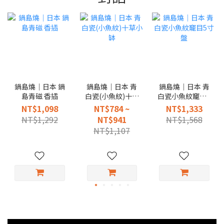
鍋島燒｜日本 鍋
鍋島燒｜日本 青
鍋島燒｜日本 青
島青磁 香插
白瓷(小魚紋)十草
白瓷小魚紋竉目5
小缽
寸盤
NT$1,098
NT$784 ~
NT$1,333
NT$1,292
NT$941
NT$1,568
NT$1,107