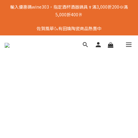
輸入優惠碼wine303，指定酒杯酒器鍋具🍷滿3,000折200🥘滿
5,000折400🥂
佐賀風華🍶有田燒陶瓷商品熱賣中