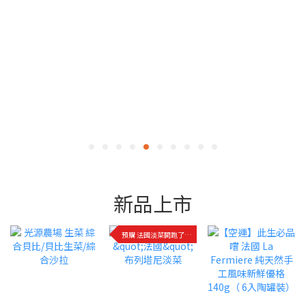
新品上市
預購 法國淡菜開跑了!快來品嚐!