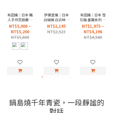
有田燒｜日本 職
伊萬里燒｜日本
有田燒｜日本 雪
人手作究極飯鍋
白磁碗 白云映月
花釉 墨霧系列 二
(贈送有田燒 銀砂
壺
重高台皿
NT$5,000 ~
NT$2,145
NT$1,975 ~
小飯碗二只)
NT$5,200
NT$2,523
NT$4,196
NT$5,600
NT$4,940
鍋島燒千年青瓷，一段靜謐的
對話