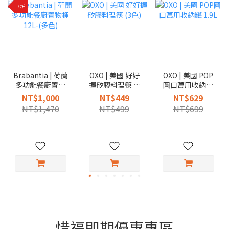
7折
Brabantia | 荷蘭
OXO | 美國 好好
OXO | 美國 POP
多功能餐廚置物
握矽膠料理筷 (3
圓口萬用收納罐
桶12L-(多色)
色)
1.9L
NT$1,000
NT$449
NT$629
NT$1,470
NT$499
NT$699
惜福即期優惠專區