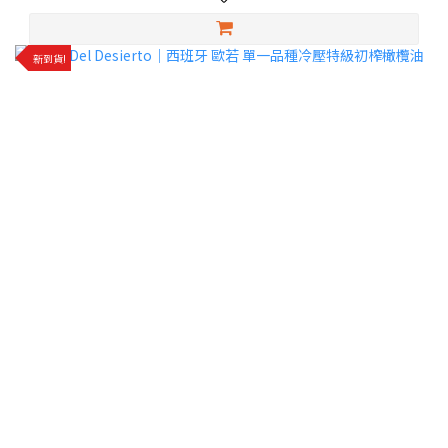
✨還有單一品種特級初榨橄欖油可以選擇喔！
新到貨!