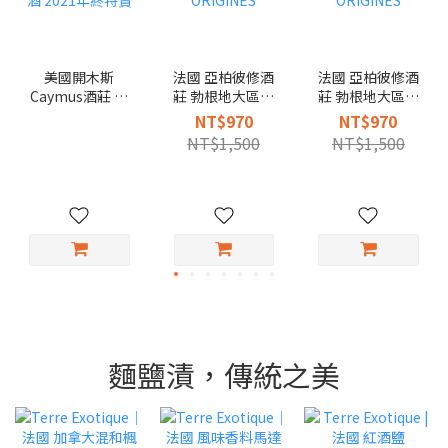
美國開木斯
法國 亞柏彼修酒
法國 亞柏彼修酒
Caymus酒莊 那
莊 勃根地大區級
莊 勃根地大區級
帕山谷 卡本內蘇
荖藤白酒2021,
荖藤紅酒 2020,
NT$970
NT$970
維濃紅酒 2021年
ORIGINES
ORIGINES
NT$1,500
NT$1,500
終特賣
麵鹽漬，傳統之美