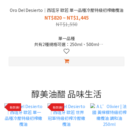
Oro Del Desierto｜西班牙 歐若 單一品種冷壓特級初榨橄欖油
NT$820 ~ NT$1,445
NT$1,550
單一品種
共有2種規格可選：250ml、500ml
2026.12.31
🤩喜歡橄欖油濃郁草香與橄欖油特殊辛辣口感的你，一定要試試
看！
醇美油醋 品味生活
新到貨!
新到貨!