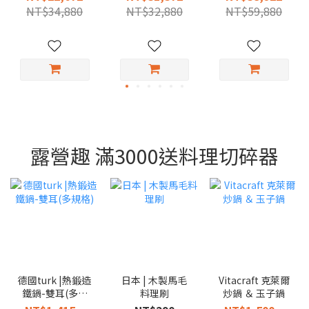
寸）
（多尺寸）
NT$34,880
NT$32,880
NT$59,880
露營趣 滿3000送料理切碎器
德國turk |熱鍛造
日本 | 木製馬毛
Vitacraft 克萊爾
鐵鍋-雙耳(多規
料理刷
炒鍋 ＆ 玉子鍋
格)