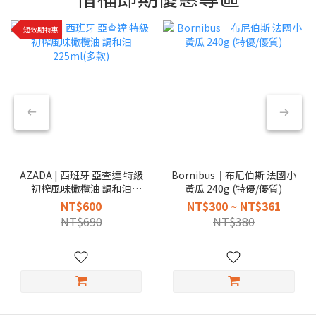
短效期特惠
AZADA | 西班牙 亞查達 特級
Bornibus｜布尼伯斯 法國小
初榨風味橄欖油 調和油
黃瓜 240g (特優/優質)
225ml(多款)
NT$600
NT$300 ~ NT$361
NT$690
NT$380