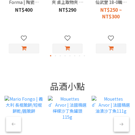
Forma | 陶瓷芝
夾 桌上取物夾 不
仙武堂 18-0職人
麻研磨器 140ml
鏽鋼小夾 便當夾
專用燒肉夾子
NT$400
NT$290
NT$250 ~
取菜夾
NT$300
品酒小點