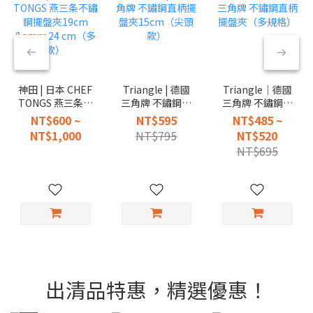
神田 | 日本 CHEF
Triangle | 德國
Triangle｜德國
TONGS 燕三条不
三角牌 不鏽鋼直
三角牌 不鏽鋼直
鏽鋼擺盤夾19cm
柄擺盤夾
柄擺盤夾（多規
NT$600 ~
NT$595
NT$485 ~
& 24 cm（多
15cm（尖頭款）
格）
NT$1,000
NT$795
NT$520
款）
NT$695
出清品特惠，精選優惠！