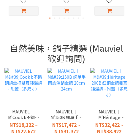
自然美味，鍋子精選 (Mauviel
歡迎詢問)
MAUVIEL │
MAUVIEL｜
MAUVIEL｜
M'Cook b不鏽鋼
M'150B 銅單手圓
M'Héritage
鍋金把雙耳矮湯
底湯鍋金把
200B 紅銅金把雙
NT$18,122 ~
NT$17,472 ~
NT$32,422 ~
鍋 - 附蓋（多尺
20cm 24cm
耳矮湯鍋 - 附蓋
NT$22,672
NT$31,372
NT$38,922