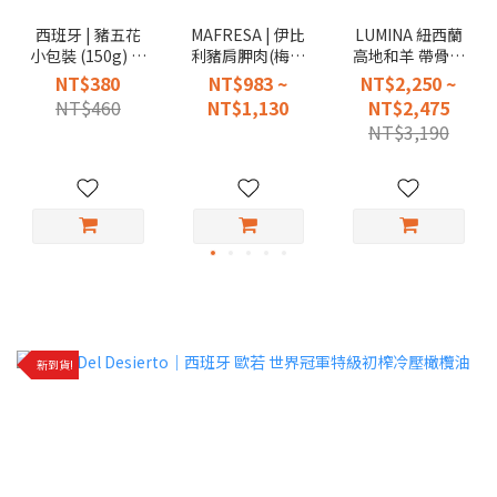
西班牙 | 豬五花
MAFRESA | 伊比
LUMINA 紐西蘭
小包裝 (150g) -5
利豬肩胛肉(梅花
高地和羊 帶骨法
包入
肉)
式羊排（ 去蓋）
NT$380
NT$983 ~
NT$2,250 ~
1.kg±10%
NT$460
NT$1,130
NT$2,475
NT$3,190
新到貨!