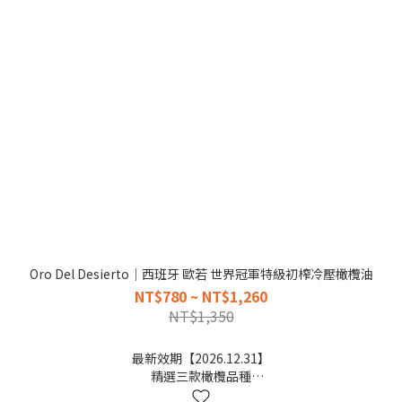
Oro Del Desierto｜西班牙 歐若 世界冠軍特級初榨冷壓橄欖油
NT$780 ~ NT$1,260
NT$1,350
最新效期【2026.12.31】
精選三款橄欖品種
清爽豐富的橄欖香氣口味，台灣熱賣，303強烈推薦~