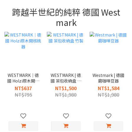
跨越半世紀的純粹 德國 West
mark
WESTMARK｜德
WESTMARK | 德
Westmark | 德國
國 Holzi原木開核
國 茶包收納盒 竹
磨咖啡豆器
桃器
製
NT$637
NT$1,500
NT$1,584
NT$795
NT$1,980
NT$1,980