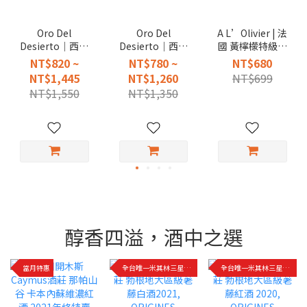
Oro Del
Oro Del
A L’Olivier | 法
Desierto｜西班
Desierto｜西班
國 黃檸檬特級初
牙 歐若 單一品種
牙 歐若 世界冠軍
榨橄欖油 調和油
NT$820 ~
NT$780 ~
NT$680
冷壓特級初榨橄
特級初榨冷壓橄
250ml
NT$1,445
NT$1,260
NT$699
欖油
欖油
NT$1,550
NT$1,350
醇香四溢，酒中之選
當月特惠
全台唯一米其林三星餐廳指定用酒
全台唯一米其林三星餐廳指定用酒